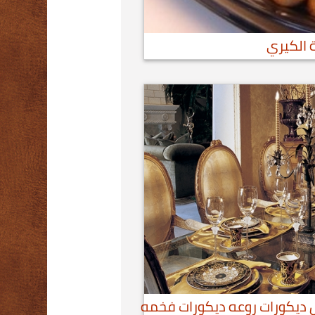
 الكيري
ل ديكورات روعه ديكورات فخمه