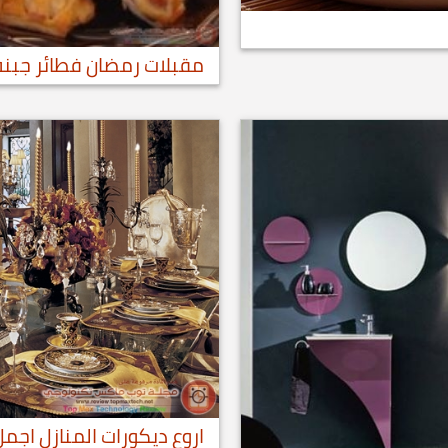
مقبلات رمضان فطائر جبنة
اروع ديكورات المنازل اجم