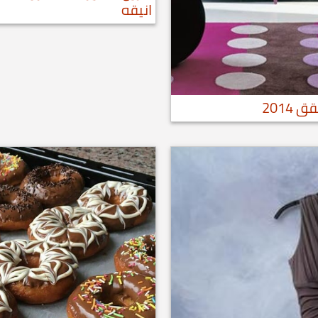
انيقه
2014