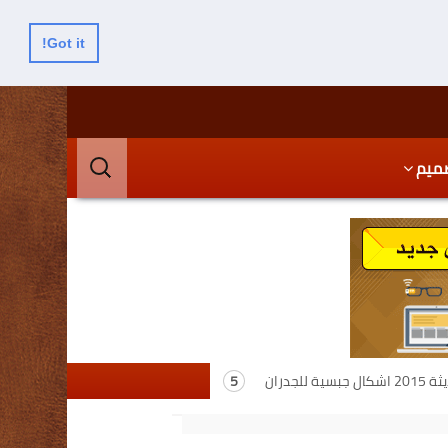
Got it!
البحث
ميم
عن:
للجدران