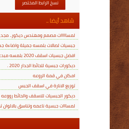
نسخ الرابط المختصر
شاهد أيضا ..
لمسااااات مصمم ومهندس ديكور.. مجدي
جبسيات لصالات بلمسه جميلة واضاءة جذ
افضل جبسيات اسقف 2020 بلمسه مبدعه
ديكورات جبسية للحائط الجدار 2020 .
امكان في قمة الروعه
توزيع الانارة في اسقف الجبس
ديكور الجبسيات للاسقف والحائط رووعه
لمسااات جبسية ناعمه وتناسق بالالوان 