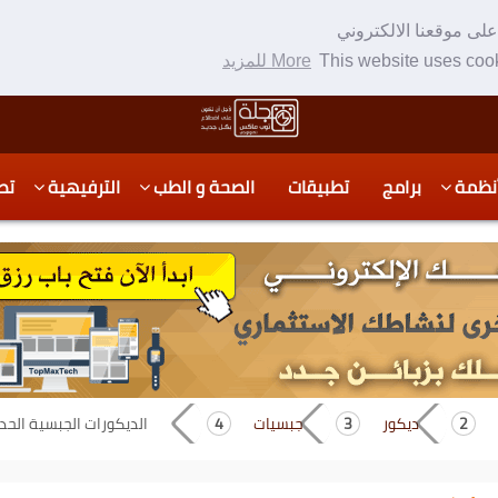
لى موقعنا الالكتروني
This website uses cook
More للمزيد
نظمة
برامج
تطبيقات
الصحة و الطب
الترفيهية
تص
ديكور
جبسيات
الديكورات الجبسية الحديثة 2015 اشكال جبسية 