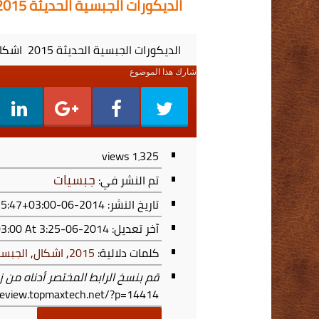
الديكورات الجبسية الحديثة 2015 اشكال جبسية للجدران
الديكورات الجبسية الحديثة 2015 اشكال جبسية للجدران
شارك هذا الموضوع
views
1٬325
جبسيات
تم النشر في:
تاريخ النشر: 2014-06-21T15:25:47+03:00
آخر تعديل:
2014-06-21T15:25:47+03:00
At 3:25 م
كلمات دلالية:
2015
,
اشكال
,
الجبسي
قم بنسخ الرابط المختصر أدناه من ز
/review.topmaxtech.net/?p=14414