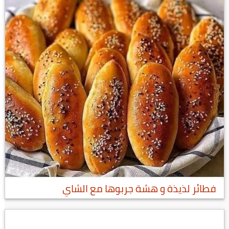
فطائر لذيذة و هشة جربوها مع الشاي