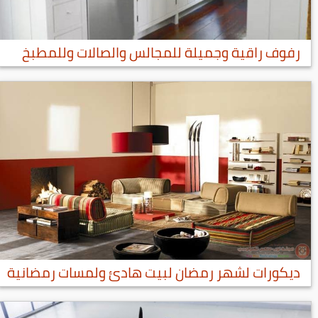
رفوف راقية وجميلة للمجالس والصالات وللمطبخ
ديكورات لشهر رمضان لبيت هادئ ولمسات رمضانية