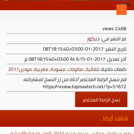
views
2٬468
ديكور
تم النشر في:
تاريخ النشر: 2017-01-08T18:15:40+03:00
آخر تعديل:
2017-01-08T18:15:40+03:00
At 6:15 م
كلمات دلالية:
تلقائية
,
صالونات
,
مسودة
,
مغربية
,
مودرن2017
قم بنسخ الرابط المختصر أدناه من زر النسخ لمشاركته:
https://review.topmaxtech.net/?p=51672
نسخ الرابط المختصر
شاهد أيضا ..
صور ديكورات مجالس عربيه يمنيه 2021 بألوان فخمة وأقمشة