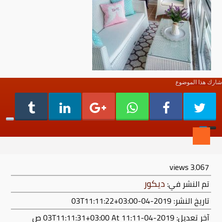
شارك هذا الموضوع
views
3٬067
ديكور
تم النشر في:
تاريخ النشر: 2019-04-03T11:11:22+03:00
آخر تعديل:
2019-04-03T11:11:31+03:00
At 11:11 ص