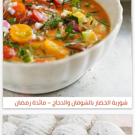
شوربة الخضار بالشوفان والدجاج – مائدة رمضان