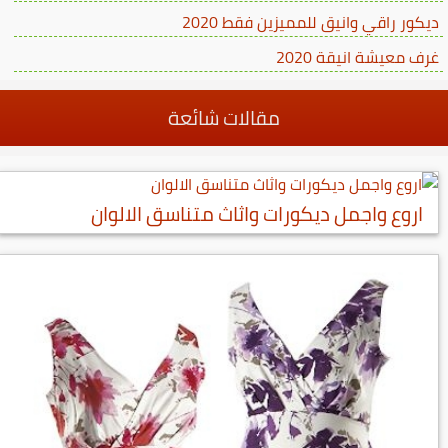
ديكور راقي وانيق للمميزين فقط 2020
غرف معيشة انيقة 2020
مقالات شائعة
اروع واجمل ديكورات واثاث متناسق الالوان