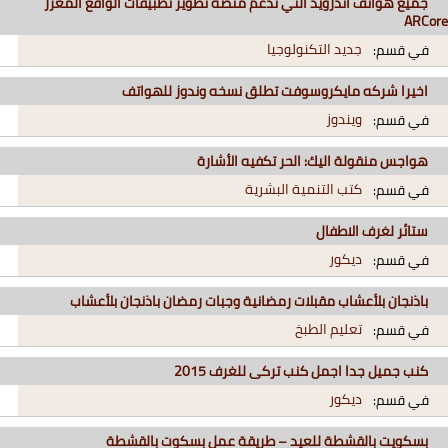
جميع هواتف أندرويد التي تدعم منصة تطوير تطبيقات الواقع المعزز
ARCore
جديد التكنولوجيا
في قسم:
اخيرا شركه مايكروسوفت تطلق نسخه وندوز للهواتف
ويندوز
في قسم:
هواجس منقولة اليك: الحر تكفيه الأشارة
كتب التنمية البشرية
في قسم:
ستائر لغرف الاطفال
ديكور
في قسم:
باذنجان بلأعشاب مقبلات رمضانية وجبات رمضان باذنجان بلأعشاب
تعليم الطبخ
في قسم:
كنب جميل جدا اجمل كنب تركى للغرف 2015
ديكور
في قسم:
بسكويت بالقشطة للعيد – طريقة عمل بسكوت بالقشطة