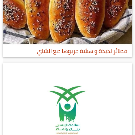
فطائر لذيذة و هشة جربوها مع الشاي