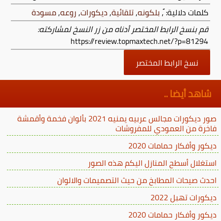
كلمات دلالية:
,
بلكونه
,
تلقائية
,
ديكورات
,
روعه
,
مسودة
قم بنسخ الرابط المختصر أدناه من زر النسخ لمشاركته:
https://review.topmaxtech.net/?p=81294
نسخ الرابط المختصر
شاهد أيضا ..
صور ديكورات مجالس عربيه يمنيه 2021 بألوان فخمة وأقمشة
فاخرة من العمودي للمفروشات
ديكور وأفكار حمامات 2020
استغلال أسطح المنازل اليكم هذه الصور
احدث صيحات المطابخ من حيث التصميمات والالوان
ديكورات تهبل 2022
ديكور وأفكار حمامات 2020