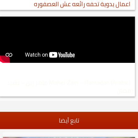
اعمال يدوية تحفه رائعه عش العصفوره
Maher Zain – Ramadan (Arabic) ماهر زين – نشيد
رمضان
تابع أيضا