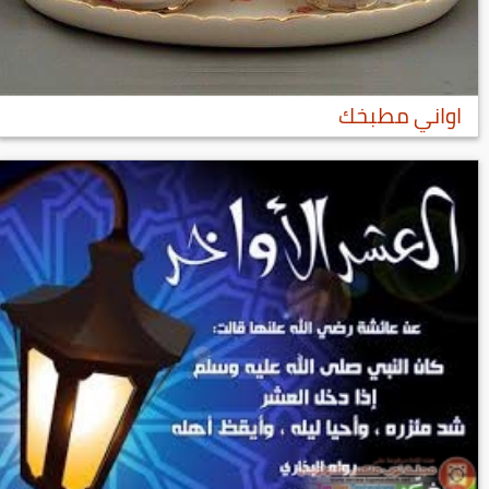
اواني مطبخك