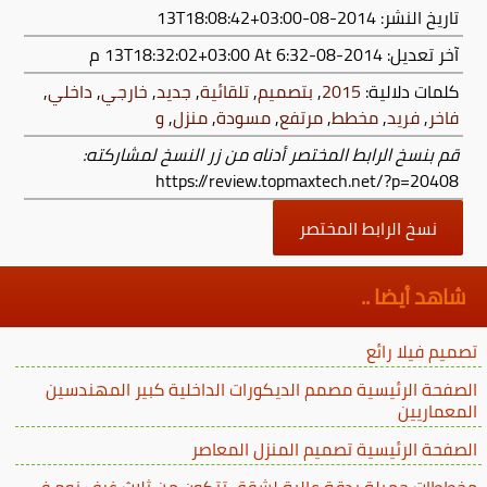
تاريخ النشر: 2014-08-13T18:08:42+03:00
آخر تعديل:
2014-08-13T18:32:02+03:00
At 6:32 م
كلمات دلالية:
2015
,
بتصميم
,
تلقائية
,
جديد
,
خارجي
,
داخلي
,
فاخر
,
فريد
,
مخطط
,
مرتفع
,
مسودة
,
منزل
,
و
قم بنسخ الرابط المختصر أدناه من زر النسخ لمشاركته:
https://review.topmaxtech.net/?p=20408
نسخ الرابط المختصر
شاهد أيضا ..
تصميم فيلا رائع
الصفحة الرئيسية مصمم الديكورات الداخلية كبير المهندسين
المعماريين
الصفحة الرئيسية تصميم المنزل المعاصر
مخططات جميلة بدقة عالية لشقق تتكون من ثلاث غرف نوم في