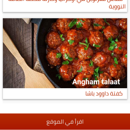
النووية
كفتة داوود باشا
اقرأ في الموقع