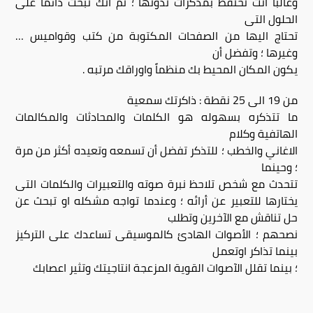
وغالباً انت تحتفظ بمذكرات تدونها ؛ ثم انك تبحث دائماً على
الحلول التى
تحتاج اليها من الصفحات المكتوبة من كتب وقواميس …
وغيرها ؛ وتفضل أن
يكون المكان المحيط بك منظماً واوراقك مرتبه .
من 19 الى 25 نقطة : ذاكرتك سمعية
ما تتذكره بسهوله هو الكلمات والمحادثات والمكالمات
الهاتفية وكلام
الاغاني والخطب ؛ للتذكر تفضل أن تسمعه وتعيده أكثر من مرة
؛ وحينما
تتحدث مع شخص تلاحظ نبرة صوته والتعبيرات والكلمات التى
يختارها للتعبير عن أرائه ؛ وعندما تواجه مشكله او تبحث عن
حل تناقش مع الآخرين وتطلب
نصحهم ؛ الأصوات الهادئ كالموسيقى تساعدك على التركيز
بينما تذاكر اوتعمل
؛ بينما تقلل الآصوات القوية المزعجة انتاجيتك وتثير اعصابك