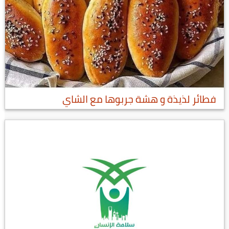
فطائر لذيذة و هشة جربوها مع الشاي