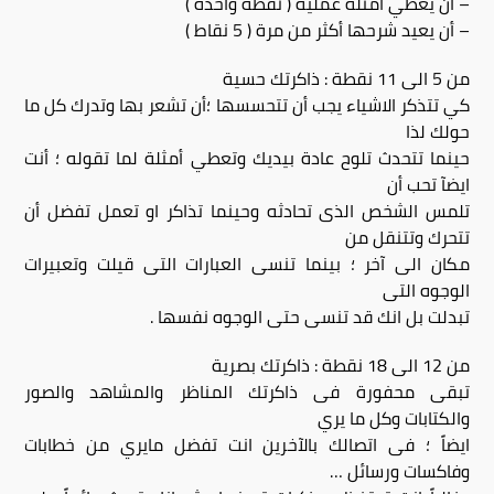
– أن يعطي أمثلة عملية ( نقطة واحدة )
– أن يعيد شرحها أكثر من مرة ( 5 نقاط )
من 5 الى 11 نقطة : ذاكرتك حسية
كي تتذكر الاشياء يجب أن تتحسسها ؛أن تشعر بها وتدرك كل ما
حولك لذا
حينما تتحدث تلوح عادة بيديك وتعطي أمثلة لما تقوله ؛ أنت
ايضآ تحب أن
تلمس الشخص الذى تحادثه وحينما تذاكر او تعمل تفضل أن
تتحرك وتتنقل من
مكان الى آخر ؛ بينما تنسى العبارات التى قيلت وتعبيرات
الوجوه التى
تبدلت بل انك قد تنسى حتى الوجوه نفسها .
من 12 الى 18 نقطة : ذاكرتك بصرية
تبقى محفورة فى ذاكرتك المناظر والمشاهد والصور
والكتابات وكل ما يري
ايضاً ؛ فى اتصالك بالآخرين انت تفضل مايري من خطابات
وفاكسات ورسائل …