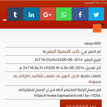
شارك هذا الموضوع
views
609
كتب التنمية البشرية
تم النشر في:
تاريخ النشر: 2014-06-24T16:33:49+03:00
آخر تعديل:
2014-06-24T16:34:37+03:00
At 4:34 م
كلمات دلالية:
الذى
,
النوع
,
به
,
تتصف
,
تلقائية
,
ذاكراتك
,
ما
,
مسودة
قم بنسخ الرابط المختصر أدناه من زر النسخ لمشاركته:
https://review.topmaxtech.net/?p=15054
نسخ الرابط المختصر