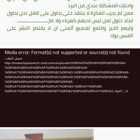
واحتلت المشكلة عندي من البرد
فمن لم يجرب الفكرة لا ينتقد حتى يحاول على الاقل نحن نحاول
ايجاد حلول لمن ليس لديهم كهرباء ولا غازـــــــــــــــــــــــــ
وليعم الخير والنفع للجميع أتمنى ان لا يقتصر النشر على
الفيس بوك
شغل
Media error: Format(s) not supported or source(s) not found
لفيديو
تحميل الملف:
http://review.topmaxtech.net/content/uploads/%D8%AD%D9%84%D9%88%D9%84-
%D9%84%D8%AA%D8%AF%D9%81%D8%A6%D8%A9-
%D8%A7%D9%84%D8%BA%D8%B1%D9%81-%D8%A8%D8%A3%D9%81%D9%84-
%D8%AA%D9%83%D9%84%D9%81%D8%A9-%D9%85%D9%85%D9%83%D9%86-
%D9%88%D8%A8%D8%AF%D9%88%D9%86-
%D8%A7%D9%84%D8%BA%D8%A7%D8%B2-%D8%A7%D9%88-
%D8%A7%D9%84%D9%83%D9%87%D8%B1%D8%A8%D8%A7%D8%A1.mp4?_=1