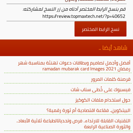
قم بنسخ الرابط المختصر أدناه من زر النسخ لمشاركته:
https://review.topmaxtech.net/?p=40652
نسخ الرابط المختصر
شاهد أيضا ..
أفضل وأجمل تصاميم وبطاقات دعوات تهنئة بمناسبة شهر
رمضان ramadan mubarak card Images 2021
قرصنة كلمات المرور
فيسبوك على خُطى سناب شات
حول استخدام ملفات الكوكيز
البيتكوين.. فقاعة اقتصادية أم ثورة رقمية؟
التقنيات القابلة للارتداء.. فرص وتحدياتالطباعة ثلاثية الأبعاد..
والثورة الصناعية الرابعة