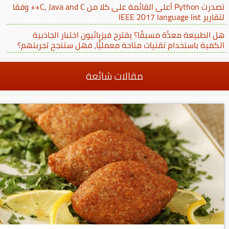
تصدرت Python أعلى القائمة على كلا من C, Java and C++ وفقا
لتقارير IEEE 2017 language list
هل الطبيعة معدَّة مسبقًا؟ يقترح فيزيائيون اختبار الجاذبية
الكمية باستخدام تقنيات متاحة معمليًّا، فهل ستنجح تجربتهم؟
مقالات شائعة