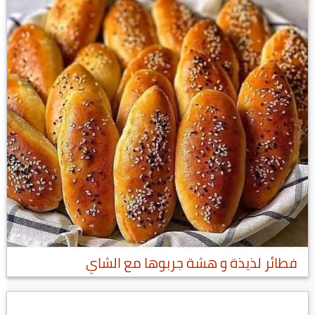
فطائر لذيذة و هشة جربوها مع الشاي