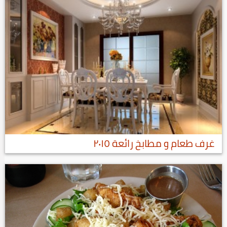
غرف طعام و مطابخ رائعة ٢٠١٥