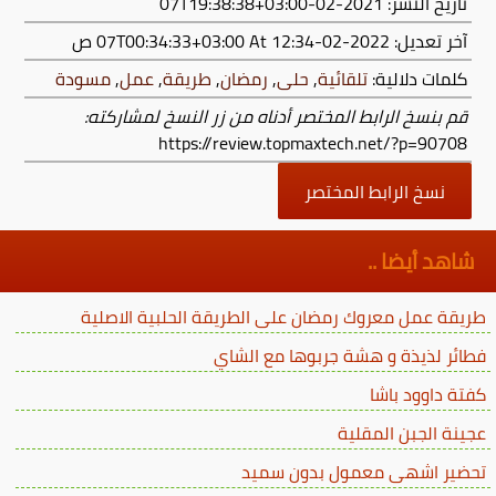
تاريخ النشر: 2021-02-07T19:38:38+03:00
آخر تعديل:
2022-02-07T00:34:33+03:00
At 12:34 ص
كلمات دلالية:
تلقائية
,
حلى
,
رمضان
,
طريقة
,
عمل
,
مسودة
قم بنسخ الرابط المختصر أدناه من زر النسخ لمشاركته:
https://review.topmaxtech.net/?p=90708
نسخ الرابط المختصر
شاهد أيضا ..
طريقة عمل معروك رمضان على الطريقة الحلبية الاصلية
فطائر لذيذة و هشة جربوها مع الشاي
كفتة داوود باشا
عجينة الجبن المقلية
تحضير اشهى معمول بدون سميد