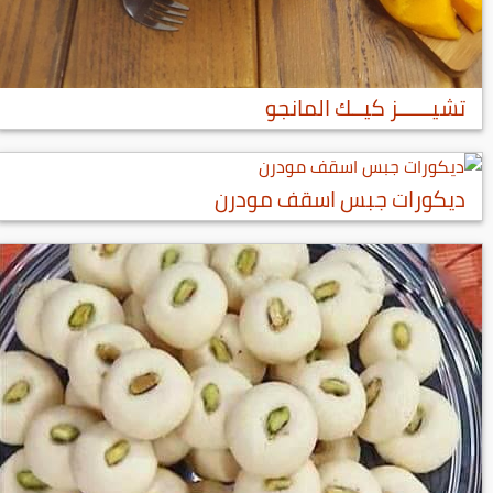
تشيــــــز كيــك المانجو
ديكورات جبس اسقف مودرن