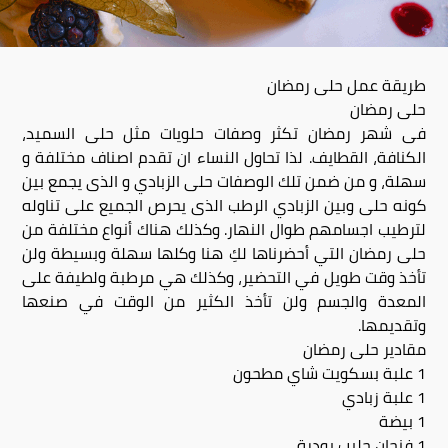
طريقة عمل حلى رمضان
حلى رمضان
فى شهر رمضان تكثر وصفات حلويات مثل حلى السميد،
الكنافة، القطايف. لذا تحاول النساء ان تقدم اصناف مختلفة و
سهلة، و من ضمن تلك الوصفات حلى الزبادي و الذى يجمع بين
كونه حلى وبين الزبادي الرطب الذى يحرص الجميع على تناوله
لترطيب اجسامهم طوال النهار. وكذلك هناك أنواع مختلفة من
حلى رمضان التي أحضرناها لكِ هنا وكلها سهلة وبسيطة ولن
تأخذ وقت طويل في التحضير، وكذلك هي مرطبة ولطيفة على
المعدة والجسم ولن تأخذ الكثير من الوقت في صنعها
وتقديمها.
مقادير حلى رمضان
1 علبة بسكويت شاي مطحون
1 علبة زبادي
1 بيضة
1 فنجان حليب بودرة