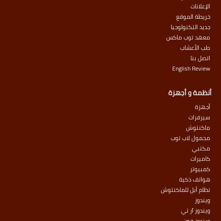
الإعلانات
خريطة الموقع
جديد التكنولوجيا
معهد توب ماكس
طب الأعشاب
اتصل بنا
English Review
أنظمة و أجهزة
أجهزة
سيرفرات
ماكنتوش
محمول لاب توب
مكتبي
كاميرات
كمبيوتر
هواتف ذكية
نظام أبل للماكنتوش
ويندوز
ويندوز آر تي
ويندوز فون