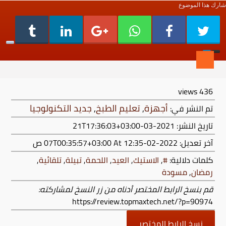
شارك هذا الموضوع
views
436
أجهزة
,
تعليم الطبخ
,
جديد التكنولوجيا
تم النشر في:
تاريخ النشر: 2021-03-21T17:36:03+03:00
آخر تعديل:
2022-02-07T00:35:57+03:00
At 12:35 ص
كلمات دلالية:
#
,
الاستيك
,
العيد
,
اللحمة
,
تبيلة
,
تلقائية
,
رمضان
,
مسودة
قم بنسخ الرابط المختصر أدناه من زر النسخ لمشاركته:
https://review.topmaxtech.net/?p=90974
نسخ الرابط المختصر