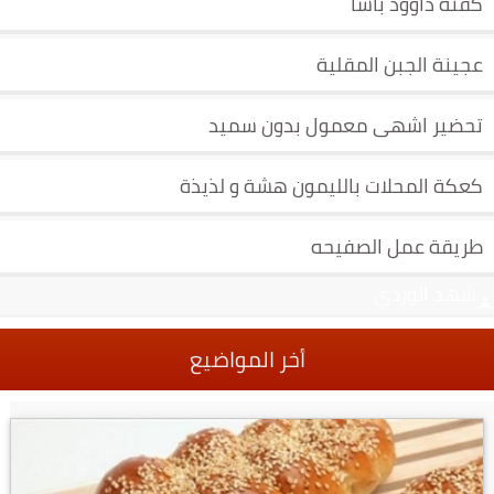
كفتة داوود باشا
عجينة الجبن المقلية
تحضير اشهى معمول بدون سميد
كعكة المحلات بالليمون هشة و لذيذة
طريقة عمل الصفيحه
شهد الوردي
أخر المواضيع