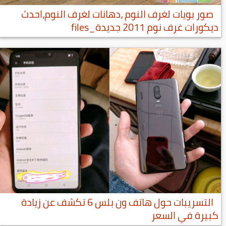
صور بويات لغرف النوم ،دهانات لغرف النوم،احدث
ديكورات غرف نوم 2011 جديدة_files
التسريبات حول هاتف ون بلس 6 تكشف عن زيادة
كبيرة في السعر