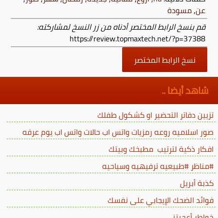
عن
,
مسودة
قم بنسخ الرابط المختصر أدناه من زر النسخ لمشاركته:
https://review.topmaxtech.net/?p=37388
نسخ الرابط المختصر
شاهد أيضا ..
تزيين دفاتر التحضير او كشكول طفلك
صور اسلاميه روعه رمزيات واتس اب حالات واتس اب يوم عرفه
افكار ذكية لترتيب مطبخك وبيتك
#مناظر #طبيعيه ترفيهيه وسياحيه
كذبة أبريل
فوائد الضحك الإيجابي على نفسك
خواطر أعجبتني