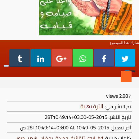
شارك هذا الموضوع
views
2٬887
الترفيهية
تم النشر في:
تاريخ النشر: 2015-05-28T10:49:14+03:00
آخر تعديل:
2015-05-28T10:49:14+03:00
At 10:49 ص
كلمات دلالية:
hd
,
اروع
,
تلقائية
,
جديدة
,
رمضان
,
شهر
,
صور
,