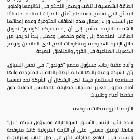
الطاقة الشمسية لا تنضب ويمكن التحكم في تكاليفها وتطوير
البدائل التي تسمح باستخدام أمثل للقدرات المتاحة، متسائلا
عن السبب وراء إهمال هذه الطاقات المتوفرة وعدم إعطائها
الأهمية اللازمة، مشيرا إلى أن رغبة شركة ”كوندور” تحويل
الطاقات المتجددة إلى واقع ملموس وعملي يبدأ تدريجيا من
خلال الإنارة العمومية ومنظومات الضخ لدى الفلاحين وتوفير
الكهرباء الصناعية في القرى والمناطق البعيدة.
وأفاد عقبة رحاب، مسؤول مجمع ”كوندور”، في نفس السياق،
بأن الشركة واعية بالرهانات المرتبطة بالطاقات المتجددة وأنها
مستعدة للاستثمار فيها، لكن الإشكال أن الشركة تجد نفسها
أمام مخزون معتبر لمنتجات مطابقة للمقاييس الدولية دون
مخطط أعباء وطلبيات.
الأزمة البترولية كانت متوقعة
شدد نائب الرئيس الأسبق لسوناطراك ومسؤول شركة ”نيل”
سابقا، توفيق حسني، على أن الأزمة البترولية كانت متوقعة
وليست في الواقع مفاجأة. لكن في ظل غياب إستراتيجية