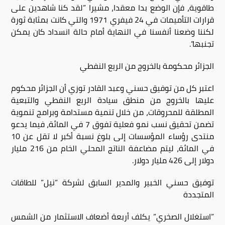
طاقوية، فإن الوضع بدا معقدا، مشيرا ”لقد كنا شاهدين على
قرارات التأميمات في 24 فيفري 1971 والتي كانت بمثابة ثورة
لكننا وضعنا أنفسنا في النهاية أمام حالة انسداد كان يمكن
تجنبها”.
الجزائر محكومة بالخروج من الريع النفطي
اعتبر كل من توفيق حسني وعبد القادر توزي أن الجزائر محكوم
عليها بالخروج من منطق سيادة الريع النفطي والتبعية
المطلقة للمحروقات، من خلال تنمية مستدامة وبرامج تنموية
تضمن تحقيق نسب نمو فعلية تفوق 7 في المائة، فيما يدعو
منتدى رؤساء المؤسسات إلى بلوغ نسبة أكبر لا تقل عن 10
في المائة، ليتم مضاعفة الناتج المحلي الخام من 216 مليار
دولار إلى 426 مليار دولار.
توفيق حسني الخبير والمدير السابق لشركة ”نيل” للطاقات
المتجددة
”استغلال الصخري” يكلف أربعة أضعاف الاستثمار من الشمس