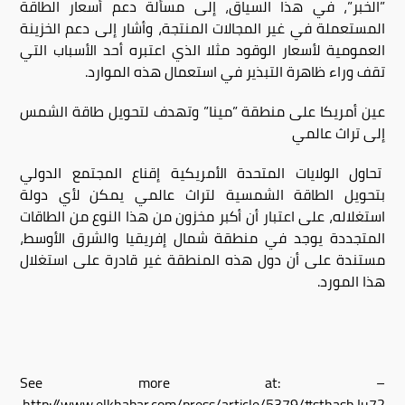
”الخبر”، في هذا السياق، إلى مسألة دعم أسعار الطاقة
المستعملة في غير المجالات المنتجة، وأشار إلى دعم الخزينة
العمومية لأسعار الوقود مثلا الذي اعتبره أحد الأسباب التي
تقف وراء ظاهرة التبذير في استعمال هذه الموارد.
عين أمريكا على منطقة ”مينا” وتهدف لتحويل طاقة الشمس
إلى تراث عالمي
تحاول الولايات المتحدة الأمريكية إقناع المجتمع الدولي
بتحويل الطاقة الشمسية لتراث عالمي يمكن لأي دولة
استغلاله، على اعتبار أن أكبر مخزون من هذا النوع من الطاقات
المتجددة يوجد في منطقة شمال إفريقيا والشرق الأوسط،
مستندة على أن دول هذه المنطقة غير قادرة على استغلال
هذا المورد.
– See more at:
http://www.elkhabar.com/press/article/5379/#sthash.Iu72