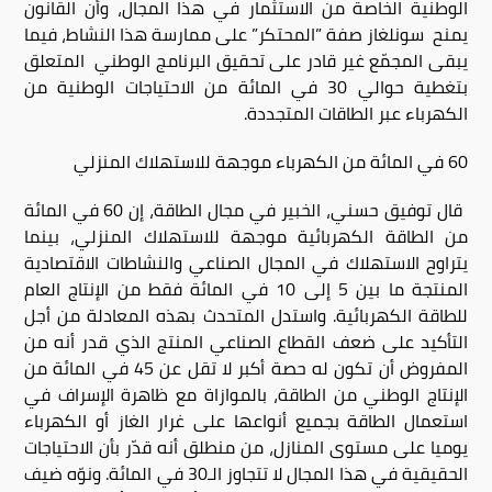
الوطنية الخاصة من الاستثمار في هذا المجال، وأن القانون
يمنح سونلغاز صفة ”المحتكر” على ممارسة هذا النشاط، فيما
يبقى المجمّع غير قادر على تحقيق البرنامج الوطني المتعلق
بتغطية حوالي 30 في المائة من الاحتياجات الوطنية من
الكهرباء عبر الطاقات المتجددة.
60 في المائة من الكهرباء موجهة للاستهلاك المنزلي
قال توفيق حسني، الخبير في مجال الطاقة، إن 60 في المائة
من الطاقة الكهربائية موجهة للاستهلاك المنزلي، بينما
يتراوح الاستهلاك في المجال الصناعي والنشاطات الاقتصادية
المنتجة ما بين 5 إلى 10 في المائة فقط من الإنتاج العام
للطاقة الكهربائية. واستدل المتحدث بهذه المعادلة من أجل
التأكيد على ضعف القطاع الصناعي المنتج الذي قدر أنه من
المفروض أن تكون له حصة أكبر لا تقل عن 45 في المائة من
الإنتاج الوطني من الطاقة، بالموازاة مع ظاهرة الإسراف في
استعمال الطاقة بجميع أنواعها على غرار الغاز أو الكهرباء
يوميا على مستوى المنازل، من منطلق أنه قدّر بأن الاحتياجات
الحقيقية في هذا المجال لا تتجاوز الـ30 في المائة. ونوّه ضيف