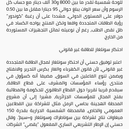
للوحة شمسية تقدر ما بين 8000 و30 ألف دينار مع حساب كل
الرسوم وأن سعر الوات يبلغ حوالي 95 دينارا مقابل ما بين 0.50
دولار على المستوى الدولي، مشددا على أن رغبة ”كوندور”
رؤية الطاقات المتجددة واقعا ولكن المنتج يواجه الكساد في
ظل نقص الطلب، رغم أن نوعيته تماثل التجهيزات المستوردة
من الخارج.
احتكار سونلغاز للطاقة غير قانوني
اعتبر توفيق حسني أن احتكار سونلغاز لمجال الطاقة المتجددة
غير قانوني، لأن قانون الكهرباء والغاز يكرس التحرير والانفتاح
ويضمن تنوع الفاعلين في السوق، مضيفا أنه كسؤول في
منتدى رؤساء المؤسسات والمشرف على قطاع الطاقة،
سيقدم قريبا تقريرا حول القطاع الطاقوي للحكومة والمطالبة
بفتح المجال للمؤسسات الجزائرية، مشيرا إلى أن مشروع
المحطة الهجينة بحاسي الرمل مثال للشراكة بين القطاعين
العمومي والخاص، فالمحطة الشمسية الحرارية بقدرة 150
ميغاوات نتاج لشراكة بين سوناطراك وسونلغاز و«سيم”. وقال
حسني إن الإطار التشريعي الساري المفعول ”يقصي” الشركات