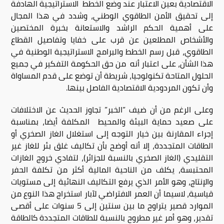
الاقتصادية بعين الاعتبار عند وضع الخطط الاستراتيجية الهادفة
إلى تحقيق الأمن الطاقوي الوطني، وشدد في هذا المجال
على أهمية الحكم الراشد والاستعانة بخبرة المختصين
والأشخاص المطلعين عن قرب على خفايا وتفاصيل القطاع
الطاقوي، قبل رسم الخطط والبرامج الاستراتيجية الوطنية في
هذا الشأن، على اعتبار أنه من حق الحكومة التفكير في جميع
الحلول المتاحة تكنولوجيا، شريطة أن توضع على قدم المساواة
وأن تكون المردودية الاقتصادية الفاصل بينها.
وعلى الرغم من أن ضيف ”الخبر” تجاوز الحديث عن الاختلافات
على صعيد حماية البيئة والمحيط المكلفة أيضا، بمناسبة
إجراء المقارنة بين خيار التوجه إلى استغلال الغاز الصخري أو
الطاقات المتجددة، إلا أنه أوضح بأن تكاليف غلق بئر للغاز غير
التقليدي (الغاز الصخري بالنسبة للجزائر)، لتفادي خروج الغازات
المحتبسة، يكلف من الناحية المالية أكثر من تكلفة الحفر
والإنتاج، وهو الأمر الذي يرفع التكاليف النهائية إلى مستويات
قياسية، لاسيما أن العمر الافتراضي لآبار استخراج هذا النوع من
الموارد قصير يتراوح ما بين سنتين إلى 5 سنوات على أقصى
تقدير، وهو أمر غير مطروح بالنسبة للطاقات المتجددة كالطاقة