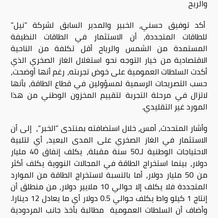
والريح
أكد توفيق حسني، الخبير والمدير السابق لشركة ”نيل”
للطاقات المتجددة، أن الاستثمار في الطاقات النظيفة
المستمدة من الشمس والرياح أقل تكلفة من الناحية
الاقتصادية من خيار التوجه نحو استغلال الغاز الصخري الذي
أكدت السلطات العمومية على خوض تجربته، رغم أنها أوضحت،
حسب التصريحات الرسمية لمسؤولين في قطاع الطاقة، بأنها
لاتزال في مرحلة التجربة لتقييم المخزون الوطني من هذا
المورد غير التقليدي.
وأشار المتحدث، أمس، خلال استضافته بمنتدى ”الخبر”، إلى أن
الاستثمار في الغاز الصخري على المدى البعيد، أي لتلبية
الاحتياجات الوطنية لـ50 سنة مقبلة، يكلف إنفاق 40 مليار
دولار، بينما استخراج الطاقة في المجالات النووية يكلف أكثر
من 50 مليار دولار، أما بالنسبة لاستخراج الطاقة من الموارد
المتجددة فلا يكلف إلا حوالي 10 ملايير دولار، من منطلق أن
إنتاج 1 كيلو واط يكلف حوالي 0.5 دولار أي ما يعادل 12 دينارا.
وأضاف أن السلطات العمومية مطالبة بأخذ جانب المردودية