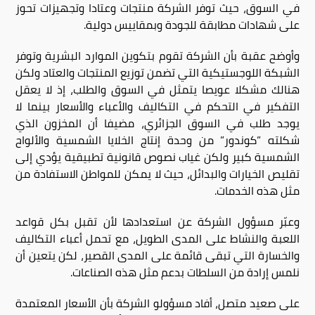
في السوق، حيث توفر الشركة منتجات وعتادا وتجهيزات تحوز
على شهادات مطابقة للجودة وبمقاييس دولية.
وأوضح عقبة بأن الشركة تقوم بتكوين الموارد البشرية وتوفر
الشبكة اللوجستيكية التي تضمن توزيع المنتجات والعتاد ولكن
هنالك مشكلا عويصا يتمثل في السوق والطلب، إذ لا يعقل
التفكير في التحكم في التكاليف والأعباء والأسعار بينما لا
يوجد طلب في السوق الجزائري، مضيفا أن المخزون الذي
شكلته ”كوندور” من وحدة إنتاج الخلايا الشمسية والألواح
الشمسية كبير ولكن غياب نصوص قانونية تطبيقية يؤدي إلى
تقليص الخيارات والبدائل، حيث لا يمكن للمواطن الاستفادة من
مثل هذه الخدمات.
وعبّر مسؤول الشركة عن استعدادها لأن تقبل بكل قواعد
اللعبة والنشاط على المدى الطويل، مع تحمل أعباء التكاليف
والخسارة التي تبقى قائمة على المدى القصير، لكن يتعين أن
نلمس إرادة من السلطات بدعم مثل هذه الصناعات.
على صعيد متصل، أفاد مسؤولو الشركة بأن الأسعار المعتمدة