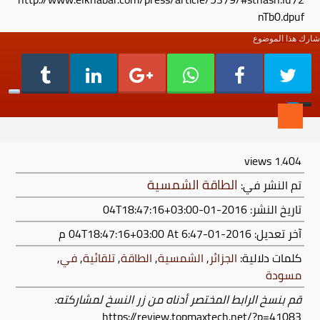
nTb0.dpuf
شارك هذا الموضوع
views
1٬404
الطاقة الشمسية
تم النشر في:
تاريخ النشر: 2016-01-04T18:47:16+03:00
آخر تعديل:
2016-01-04T18:47:16+03:00
At 6:47 م
كلمات دلالية:
الجزائر
,
الشمسية
,
الطاقة
,
تلقائية
,
في
,
مسودة
قم بنسخ الرابط المختصر أدناه من زر النسخ لمشاركته:
https://review.topmaxtech.net/?p=41083