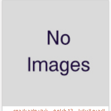
الرجيم البرازيلي 12 كيلو في شهر واحد بلا جوع