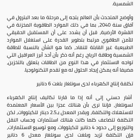
الشمسية.
وأوضح المتحدث بأن العالم يتجه إلى مرحلة ما بعد البترول في
آفاق سنة 2040، بما في ذلك الموارد الطاقوية المخزنة في
القشرة الأرضية، قبل أن يشدد على أن المستقبل الحقيقي
للأمن الطاقوي مرتبط بتطوير القدرة على استغلال الموارد
الطبيعية غير القابلة للنفاد، كما هو الشأن بالنسبة للطاقة
الشمسية وطاقة الرياح، رغم أنه ذكر بأن أحد أبرز العراقيل التي
تواجه الاستثمار في هذا النوع من الطاقات يتعلق بالتخزين،
مضيفا أنه يمكن إيجاد الحلول له مع تقدم التكنولوجيا.
تكلفة إنتاج الكهرباء لدى سونلغاز بلغت 6 دنانير
أشار حسني إلى أنه إذا ما قارنا تكاليف إنتاج الكهرباء
لسونلغاز، فإننا نرى بأن هنالك عجزا بين الأسعار المعتمدة
للاستهلاك والتكلفة، ويقدر المعدل بـ2.5 دينار للكيلووات، لكن
التكلفة تتضاعف كلما كانت هنالك استثمارات وحساب النقل
والتوزيع إلى حدود 4 دنانير للكيلووات. ومع توسيع الاستثمارات،
فإن التكلفة تزيد وبلغت لدى سونلغاز معدل 6 دنانير