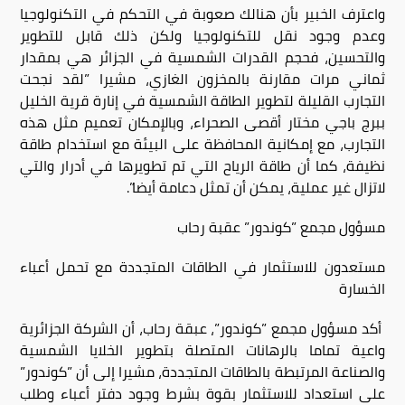
واعترف الخبير بأن هنالك صعوبة في التحكم في التكنولوجيا
وعدم وجود نقل للتكنولوجيا ولكن ذلك قابل للتطوير
والتحسين، فحجم القدرات الشمسية في الجزائر هي بمقدار
ثماني مرات مقارنة بالمخزون الغازي، مشيرا ”لقد نجحت
التجارب القليلة لتطوير الطاقة الشمسية في إنارة قرية الخليل
ببرج باجي مختار أقصى الصحراء، وبالإمكان تعميم مثل هذه
التجارب، مع إمكانية المحافظة على البيئة مع استخدام طاقة
نظيفة، كما أن طاقة الرياح التي تم تطويرها في أدرار والتي
لاتزال غير عملية، يمكن أن تمثل دعامة أيضا”.
مسؤول مجمع ”كوندور” عقبة رحاب
مستعدون للاستثمار في الطاقات المتجددة مع تحمل أعباء
الخسارة
أكد مسؤول مجمع ”كوندور”، عبقة رحاب، أن الشركة الجزائرية
واعية تماما بالرهانات المتصلة بتطوير الخلايا الشمسية
والصناعة المرتبطة بالطاقات المتجددة، مشيرا إلى أن ”كوندور”
على استعداد للاستثمار بقوة بشرط وجود دفتر أعباء وطلب