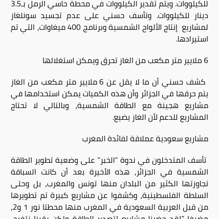
للكيلووات. ويتم تقدير الكيلووات في محطة حاسي الرمل بـ3.5
دينار للكيلووات. وتأسف حسني على عدم تجسيد سونلغاز
لمشاريع إنتاج الألواح الشمسية وبرنامج 400 ميغاوات، التي تم
استيرادها.
6 ملايير متر مكعب من الغاز تحرق ويمكن استغلالها
كشف حسني أن ما لا يقل عن 6 ملايير متر مكعب من الغاز
يتم حرقها في الجزائر وأن هذه الكميات يمكن استخدامها في
مشاريع هجينة مع الطاقة الشمسية، وبالتالي لا تحتاج
المشاريع للدعم لأن الغاز يضيع.
مشاريع سعودية عملاقة لفائدة المغرب
تأسف المتدخلون في ندوة ”الخبر” على وضعية تطوير الطاقة
الشمسية في الجزائر، هذه الأخيرة بعد أن كانت السباقة
تجاوزتها الكثير من البلدان منها تونس والمغرب، بل وحتى
السلطة الفلسطينية، وكشفوا عن مشاريع كبيرة تم تطويرها
من قبل العربية السعودية في المغرب منها محطتا نور 1 و2،
مضيفا ”لقد حضرنا مشاريع لتصدير الطاقة ولكن بقينا نتفرج،