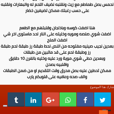
نحمس بصل طماطم مع زيت ونقلبه نضيف اللحم له والبهارات ونقلبه
على حسب رغبتك ممكن تضيفين خضار
هنا اضفت كوسه وباذنجان وقلبتهم مع الطعم
اضفت شوي صلصه ومويه وخليته على النار لحد ماستوى اخر شي
اضفت الملح
بعدين نجيب صينيه مفتوحه من النص نحط طبقة رز طبقة لحم طبقة
رز وطبقة لحم على قد ماتبين من طبقات
وبعدين حطي شوي موية ورد عليه وخليه بالفرن 10 دقايق
واقلبيه بصحن
ممكن تحطين عليه بصل محرق وقت التقديم او من ضمن الطبقات
والف صحه وعافيه على قلوبكم يارب
شارك هذا الموضوع