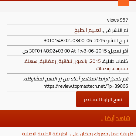
views
957
تعليم الطبخ
تم النشر في:
تاريخ النشر: 2015-06-30T01:48:02+03:00
آخر تعديل:
2015-06-30T01:48:02+03:00
At 1:48 ص
كلمات دلالية:
2015
,
بالصور
,
تلقائية
,
رمضانية
,
سهلة
,
مسودة
,
وصفات
قم بنسخ الرابط المختصر أدناه من زر النسخ لمشاركته:
https://review.topmaxtech.net/?p=39066
نسخ الرابط المختصر
شاهد أيضا ..
طريقة عمل معروك رمضان على الطريقة الحلبية الاصلية