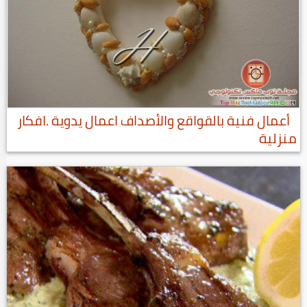
أعمال فنية بالقواقع والأصداف اعمال يدوية .افكار
منزلية