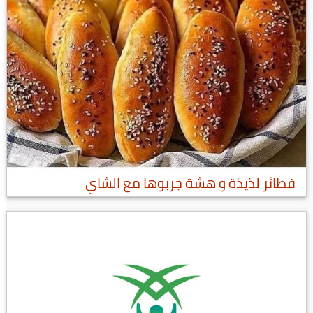
فطائر لذيذة و هشة جربوها مع الشاي