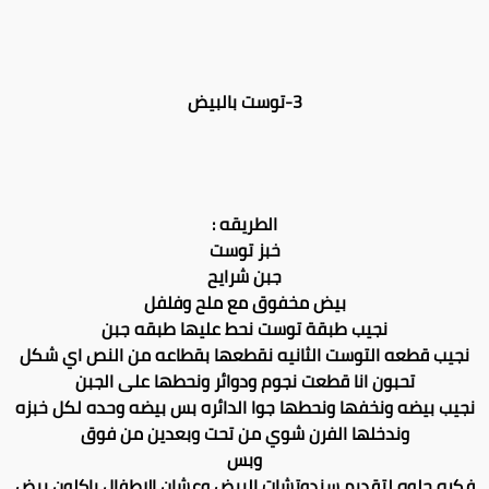
3-توست بالبيض
الطريقه :
خبز توست
جبن شرايح
بيض مخفوق مع ملح وفلفل
نجيب طبقة توست نحط عليها طبقه جبن
نجيب قطعه التوست الثانيه نقطعها بقطاعه من النص اي شكل
تحبون انا قطعت نجوم ودوائر ونحطها على الجبن
نجيب بيضه ونخفها ونحطها جوا الدائره بس بيضه وحده لكل خبزه
وندخلها الفرن شوي من تحت وبعدين من فوق
وبس
فكره حلوه لتقديم سندوتشات البيض وعشان الاطفال ياكلون بيض