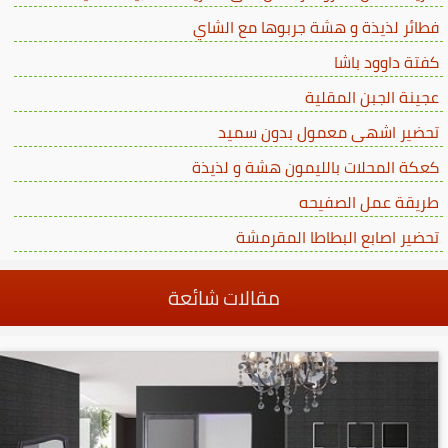
فطائر لذيذة و هشة جربوها مع الشاي
كفتة داوود باشا
عجينة الجبن المقلية
تحضير اشهى معمول بدون سميد
كعكة المحلات بالليمون هشة و لذيذة
طريقة عمل الصفيحه
تحضير اصابع البطاطا المقرمشة
مقالات شائعة