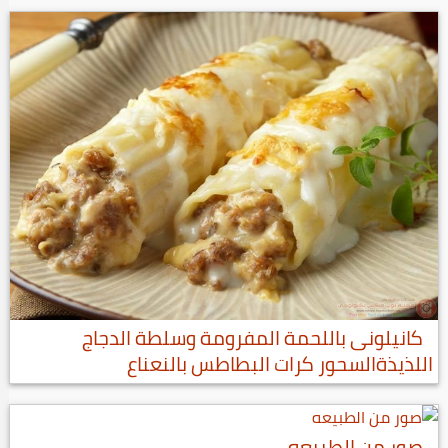
كانيلونى باللحمة المفرومة وسلطة الدجاج
اللذيذةالسحور كرات البطاطس بالنعناع
صور من الطبيعه