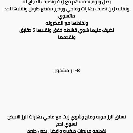
بصل وثوم نحمسهم مع زيت ونضيف الدجاج له
ونقلبه زين نضيف بهارات وماجي ووجزر مقطع طويل ونقلبها لحد
ماتسوي
ونخلطها مع المكرونه
نضيف عليها شوي قشطه خفق ونقلبها 5 دقايق
ونقدمها
8- رز مشخول
نسلق الرز مويه وملح وشوي زيت مع ماجي بهارات الرز الابيض
نسوي لحم
نقطعه مربعات صغيره وافضل بدون طعم