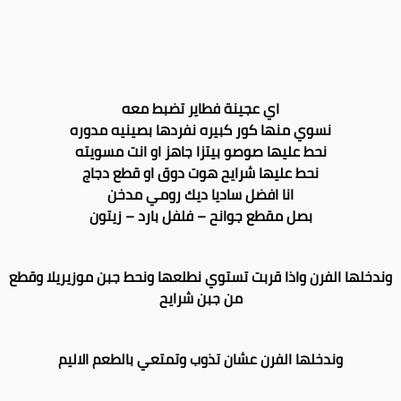
اي عجينة فطاير تضبط معه
نسوي منها كور كبيره نفردها بصينيه مدوره
نحط عليها صوصو بيتزا جاهز او انت مسويته
نحط عليها شرايح هوت دوق او قطع دجاج
انا افضل ساديا ديك رومي مدخن
بصل مقطع جوانح – فلفل بارد – زيتون
وندخلها الفرن واذا قربت تستوي نطلعها ونحط جبن موزيريلا وقطع
من جبن شرايح
وندخلها الفرن عشان تذوب وتمتعي بالطعم الاليم