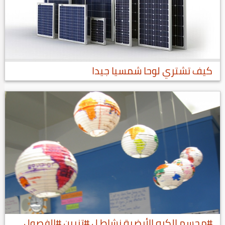
كيف تشتري لوحا شمسيا جيدا
#مجسم الكره الأرضية نشاط ل #تزيين #الفصول