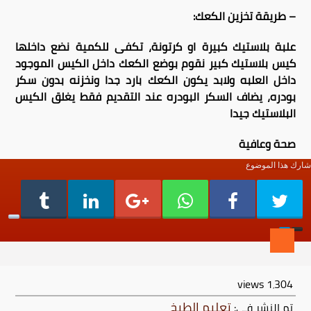
– طريقة تخزين الكعك:
علبة بلاستيك كبيرة او كرتونة، تكفى للكمية نضع داخلها
كيس بلاستيك كبير نقوم بوضع الكعك داخل الكيس الموجود
داخل العلبه ولابد يكون الكعك بارد جدا ونخزنه بدون سكر
بودره، يضاف السكر البودره عند التقديم فقط يغلق الكيس
البلاستيك جيدا
صحة وعافية
شارك هذا الموضوع
views
1٬304
تعليم الطبخ
تم النشر في: