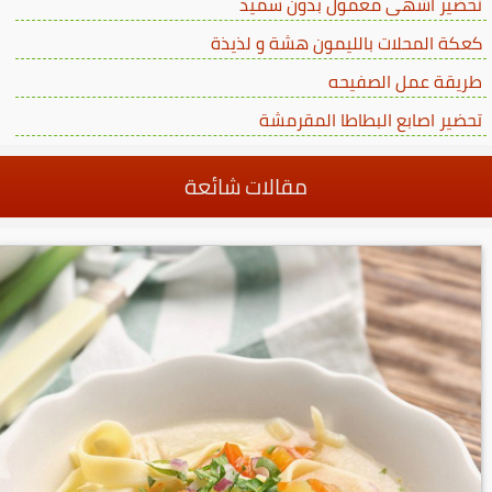
تحضير اشهى معمول بدون سميد
كعكة المحلات بالليمون هشة و لذيذة
طريقة عمل الصفيحه
تحضير اصابع البطاطا المقرمشة
مقالات شائعة