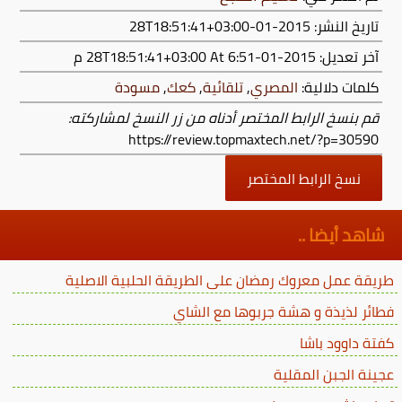
تاريخ النشر: 2015-01-28T18:51:41+03:00
آخر تعديل:
2015-01-28T18:51:41+03:00
At 6:51 م
كلمات دلالية:
المصري
,
تلقائية
,
كعك
,
مسودة
قم بنسخ الرابط المختصر أدناه من زر النسخ لمشاركته:
https://review.topmaxtech.net/?p=30590
نسخ الرابط المختصر
شاهد أيضا ..
طريقة عمل معروك رمضان على الطريقة الحلبية الاصلية
فطائر لذيذة و هشة جربوها مع الشاي
كفتة داوود باشا
عجينة الجبن المقلية