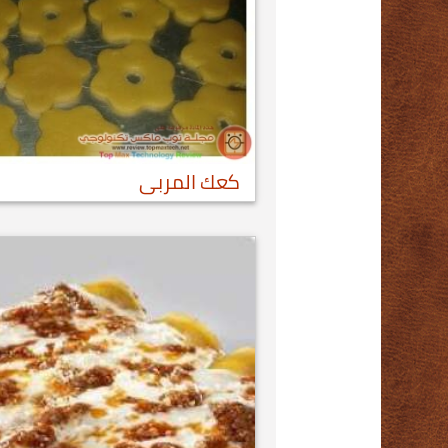
كعك المربى