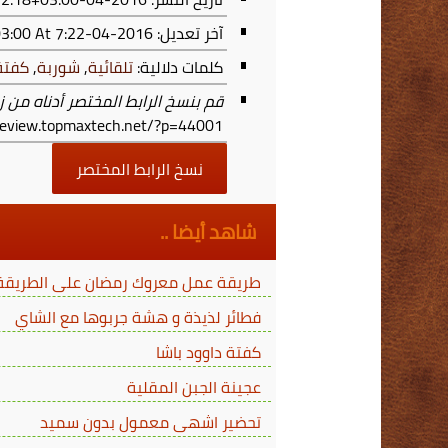
آخر تعديل:
2016-04-16T19:22:18+03:00
At 7:22 م
كلمات دلالية:
تلقائية
,
شوربة
,
كفتة
قم بنسخ الرابط المختصر أدناه من ز
/review.topmaxtech.net/?p=44001
نسخ الرابط المختصر
شاهد أيضا ..
طريقة عمل معروك رمضان على الطريقة ا
فطائر لذيذة و هشة جربوها مع الشاي
كفتة داوود باشا
عجينة الجبن المقلية
تحضير اشهى معمول بدون سميد