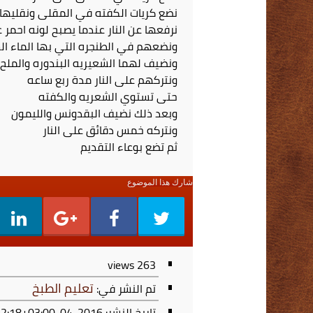
نضع كريات الكفته في المقلى ونقليها
نرفعها عن النار عندما يصبح لونه احمر 
ونضعهم في الطنجره التي بها الماء ال
ونضيف لهما الشعيريه البندوره والملح
ونتركهم على النار مدة ربع ساعه
حتى تستوي الشعريه والكفته
وبعد ذلك نضيف البقدونس والليمون
ونتركه خمس دقائق على النار
ثم تضع بوعاء التقديم
شارك هذا الموضوع
views
263
تعليم الطبخ
تم النشر في:
تاريخ النشر: 2016-04-16T19:22:18+03:00