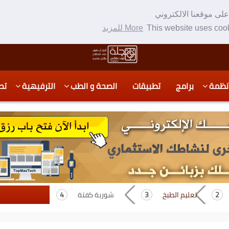
لى موقعنا الالكتروني
This website uses cook
More للمزيد
نظمة
برامج
تطبيقات
الصحة و الطب
الترفيهية
تص
تعليم الطبخ
شوربة كفتة