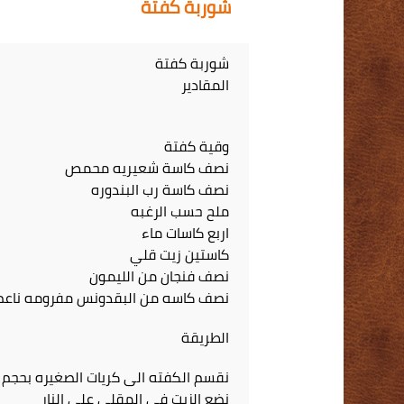
شوربة كفتة
شوربة كفتة
المقادير
وقية كفتة
نصف كاسة شعيريه محمص
نصف كاسة رب البندوره
ملح حسب الرغبه
اربع كاسات ماء
كاستين زيت قلي
نصف فنجان من الليمون
نصف كاسه من البقدونس مفرومه ناعم
الطريقة
نقسم الكفته الى كريات الصغيره بحجم
نضع الزيت في المقلى على النار