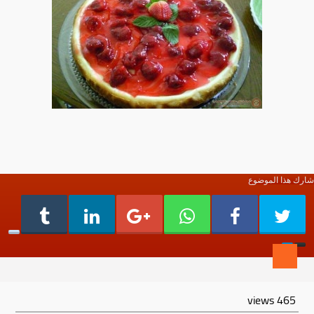
شارك هذا الموضوع
views
465