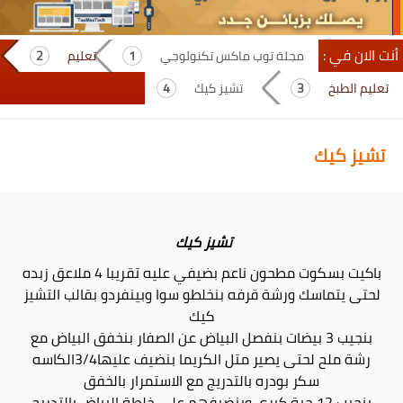
أنت الان في :
مجلة توب ماكس تكنولوجي
تعليم
تعليم الطبخ
تشيز كيك
تشيز كيك
تشيز كيك
باكيت بسكوت مطحون ناعم بضيفي عليه تقريبا 4 ملاعق زبده
لحتى يتماسك ورشة قرفه بنخلطو سوا وبينفردو بقالب التشيز
كيك
بنجيب 3 بيضات بنفصل البياض عن الصفار بنخفق البياض مع
رشة ملح لحتى يصير متل الكريما بنضيف عليها3/4الكاسه
سكر بودره بالتدريج مع الاستمرار بالخفق
بنجيب 12 حبة كيري وبنضيفهم على خلطة البياض بالتدريج