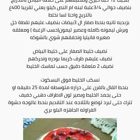
بنضيف حوالي 3/4علبة لبنه ام النص كيلو يعني تقريبا 400غ
بالتريج واحنا لسا نخلط
بزبديه تانيه بنحط صفار ال 3بيضات بنضيف عليهم نقطة خل
وبرش ليمونه كامله وعصير ليمون(حسب الرغبة ) ومعلقه
صغيره فانيليا ونخفقهم شوي بالشوكه
نضيف خليط الصفار على خليط البياض
نضيف عليهم ظرف كريما بودره ونحركهم
نضيف 2 ملعقة دقيق حسب تماسك الخليط
نسكب الخليط فوق البسكوت
بنحط القال بالفرن على حراره متوسطه لمدة 25 دقيقه او
حتى يجمد الخليط وبصير لون الاطراف دهبي خفيف
تترك حتى تبرد توضع بالثلاجه عند التقديم بنحط عالوجه حشوة
الفراوله الجاهزه البلو بري