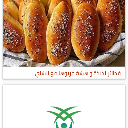
فطائر لذيذة و هشة جربوها مع الشاي