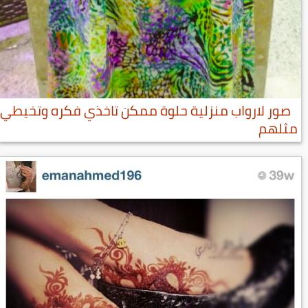
صور لارواب منزلية حلوة ممكن تاخذي فكره وتخيطي
مثلهم