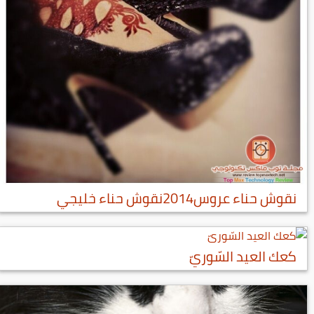
نقوش حناء عروس2014نقوش حناء خليجي
كعك العيد السّوريّ