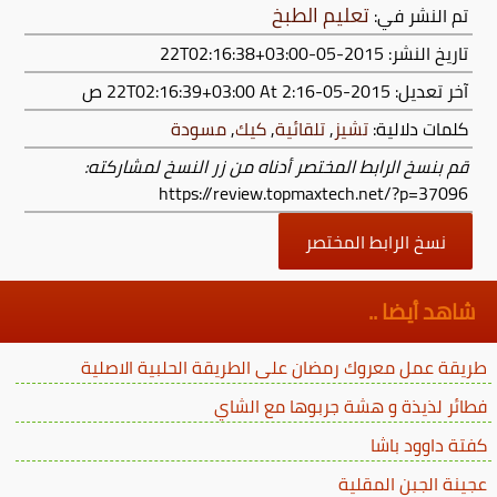
تعليم الطبخ
تم النشر في:
تاريخ النشر: 2015-05-22T02:16:38+03:00
آخر تعديل:
2015-05-22T02:16:39+03:00
At 2:16 ص
كلمات دلالية:
تشيز
,
تلقائية
,
كيك
,
مسودة
قم بنسخ الرابط المختصر أدناه من زر النسخ لمشاركته:
https://review.topmaxtech.net/?p=37096
نسخ الرابط المختصر
شاهد أيضا ..
طريقة عمل معروك رمضان على الطريقة الحلبية الاصلية
فطائر لذيذة و هشة جربوها مع الشاي
كفتة داوود باشا
عجينة الجبن المقلية