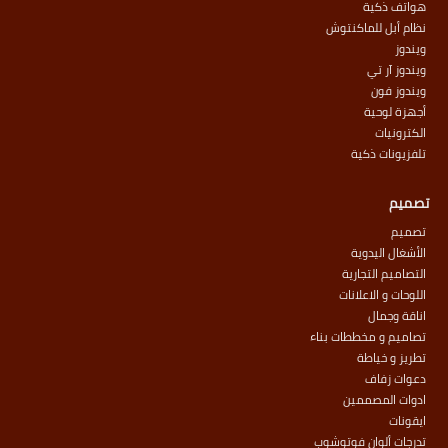
هواتف ذكية
نظام أبل للماكنتوش
ويندوز
ويندوز آر تي
ويندوز فون
أجهزة لوحية
الكترونيات
تلفزيونات ذكية
تصميم
تصميم
الأشغال اليدوية
التصاميم التجارية
اللوحات و الاعلانات
اناقة وجمال
تصاميم و مخططات بناء
تطريز و خياطة
دعوات زفاف
ادوات المصممين
ايقونات
تدرجات ألوان فوتوشوب