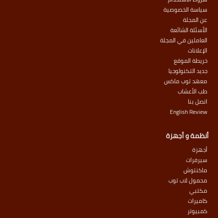
سياسة الخصوصية
عن المجلة
الأسئلة الشائعة
العاملين في المجلة
الإعلانات
خريطة الموقع
جديد التكنولوجيا
معهد توب ماكس
طب الأعشاب
اتصل بنا
English Review
أنظمة و أجهزة
أجهزة
سيرفرات
ماكنتوش
محمول لاب توب
مكتبي
كاميرات
كمبيوتر