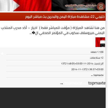
خليجي 22: مشاهدة مباراة اليمن والبحرين بث مباشر اليوم
من هنا تشاهد المباراة ( مؤقت للمباشر فقط ) اخبار – أكد مدرب المنتخب
اليمني ميروسلاف سكوب في المؤتمر الصحفي ال�...
views
1٬109
12 سنة مضت
آخر تحديث :
2014-11-13T21:48:05+03:00
2014-11-13T21:36:37+03:00
topmaxte →
→
topmaxte
→
topmaxte