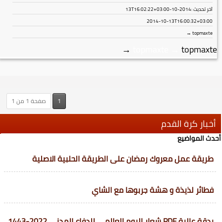
آخر تحديث :
2014-10-13T16:02:22+03:00
2014-10-13T16:00:32+03:00
topmaxte →
→
topmaxte
→
topmaxte
1
صفحة 1 من 1
أخبار كرة القدم
أحدث المواضيع
طريقة عمل معروك رمضان على الطريقة الحلبية الاصلية
فطائر لذيذة و هشة جربوها مع الشاي
بدقة عالية PDF شعار اليوم العالمي للدفاع المدني 2022-1443