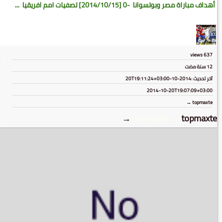
أهداف مباراة مصر وبوتسوانا -0 [2014/10/15] تصفيات امم افريقيا ...
views
637
12 سنة مضت
آخر تحديث :
2014-10-20T19:11:24+03:00
2014-10-20T19:07:09+03:00
topmaxte →
→
topmaxte
→
topmaxte