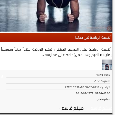
أهمية الرياضة في حياتنا
أهمية الرياضة على الصعيد الذهني: تعتبر الرياضة جهداً بدنياً وجسمياً
يمارسه الفرد، وهناك من يُحافظ على ممارسة ...
views
1٬048
8 سنوات مضت
آخر تحديث :
2018-02-27T21:52:36+03:00
2018-02-27T21:52:36+03:00
هيثم قاسم →
هيثم قاسم
→
هيثم قاسم
→