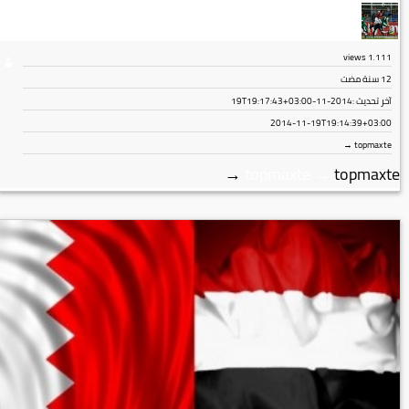
views
1٬111
12 سنة مضت
آخر تحديث :
2014-11-19T19:17:43+03:00
2014-11-19T19:14:39+03:00
topmaxte →
→
topmaxte
→
topmaxte