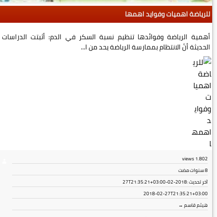
للرياضة اهميات وفوايد اهمها
أهمية الرياضة وفوائدها تنظيم نسبة السكر في الدم: أثبتت الدراسات
الحديثة أنّ الانتظام بممارسة الرياضة يحد من ا...
views
1٬802
8 سنوات مضت
آخر تحديث :
2018-02-27T21:35:21+03:00
2018-02-27T21:35:21+03:00
هيثم قاسم →