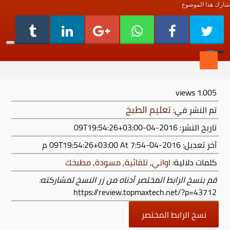
شارك هذا الموضوع
views
1٬005
تعليم الطبخ
تم النشر في:
تاريخ النشر: 2016-04-09T19:54:26+03:00
آخر تعديل:
2016-04-09T19:54:26+03:00
At 7:54 م
كلمات دلالية:
اواني
,
تلقائية
,
مسودة
,
مطبخك
قم بنسخ الرابط المختصر أدناه من زر النسخ لمشاركته:
https://review.topmaxtech.net/?p=43712
نسخ الرابط المختصر