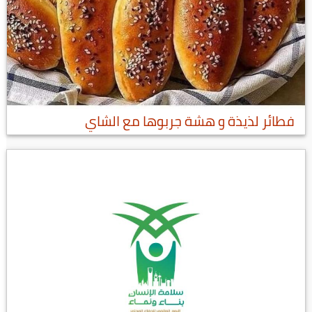
فطائر لذيذة و هشة جربوها مع الشاي