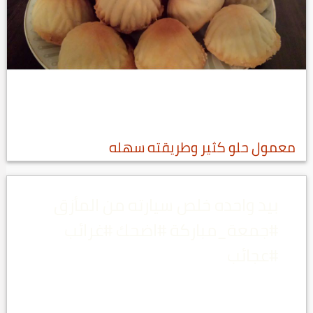
معمول حلو كثير وطريقته سهله
بيد واحده خلص سيارته من المأزق
#جمعة_مباركة #اضحك #غرائب
#عجائب