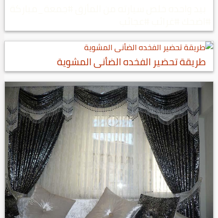
بيد واحده خلص سيارته من المأزق #جمعة_مباركة
#اضحك #غرائب #عجائب
طريقة تحضير الفخده الضأنى المشوية