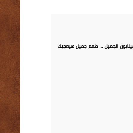
السينابون الجميل … طعم جميل هيعجبك