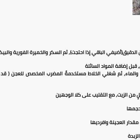
الدقيق(أضيفي الباقي إذا احتجت), ثم السكر والخميرة الفورية والبيكن
قبل إضافة المواد السائلة
 والماء, ثم شغلي الخلاط مستخدمةً المضرب المخصص للعجن ( قد ت
 من الزيت, مع التقليب على كلا الوجهين
حجمها
قدار العجينة وافرديها
لزبدة