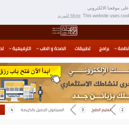
لى موقعنا الالكتروني
This website uses cook
More للمزيد
نظمة
برامج
تطبيقات
الصحة و الطب
الترفيهية
تص
تعليم الطبخ
السينابون الجميل بالكريمة