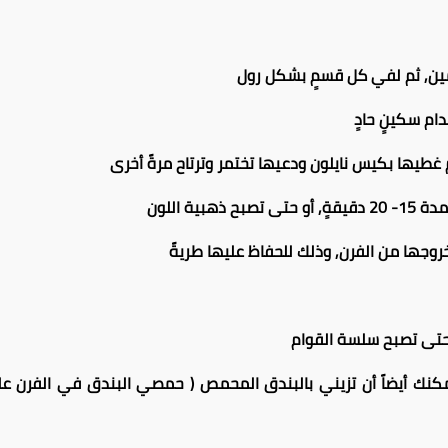
ن, ثم لفي كل قسمٍ بشكل رول
طيها بكيس نايلون ودعيها تختمر وترتاح مرةً أخرى
روجها من الفرن, وذلك للحفاظ عليها طريةً
 حتى تصبح سلسة القوام