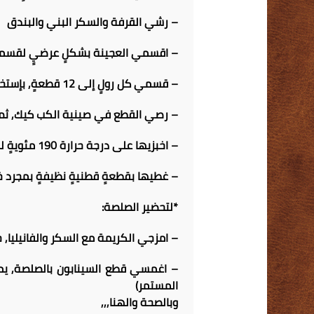
– رشي القرفة والسكر البني والبندق
– اقسمي العجينة بشكلٍ عرضيٍ لقسمي
– قسمي كل رولٍ إلى 12 قطعةٍ, بإستخدام سكينٍ حادٍ
– رصي القطع في صينية الكب كيك, ثم غ
– اخبزيها على درجة حرارة 190 مئويةٍ لمدة 15- 20 دقيقةٍ, أو حتى تصبح ذهبية اللون
– غطيها بقطعةٍ قطنيةٍ نظيفةٍ بمجرد خ
*لتحضير الصلصة:
– امزجي الكريمة مع السكر والفانيليا,
المستمر)
وبالصحة والهنا,,,