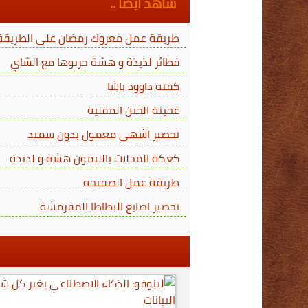
شاهد أيضا ..
طريقة عمل معروك رمضان على الطريقة ا
فطائر لذيذة و هشة جربوها مع الشاي
كفتة داوود باشا
عجينة الجبن المقلية
تحضير اشهى معمول بدون سميد
كعكة المحلات بالليمون هشة و لذيذة
طريقة عمل الصفيحه
تحضير اصابع البطاطا المقرمشة