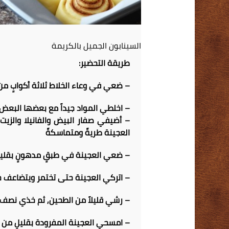
السينابون الجميل بالكريمة
طريقة التحضير:
– ضعي في وعاء الخلاط ثلاثة أكوابٍ من 
– اخلطي المواد جيداً مع بعضها البعض, 
– أضيفي صفار البيض والفانيلا والزيت
العجينة طريةً ومتماسكةً
– ضعي العجينة في طبقٍ مدهونٍ بقليلٍ
– اتركي العجينة حتى تختمر ويتضاعف 
– رشي قليلاً من الطحين, ثم خذي نصف م
– امسحي العجينة المفرودة بقليلٍ من ا