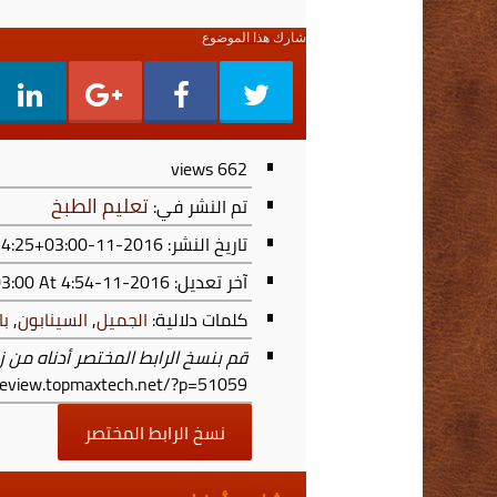
شارك هذا الموضوع
views
662
تعليم الطبخ
تم النشر في:
تاريخ النشر: 2016-11-23T16:54:25+03:00
آخر تعديل:
2016-11-23T16:54:25+03:00
At 4:54 م
كلمات دلالية:
الجميل
,
السينابون
,
با
قم بنسخ الرابط المختصر أدناه من ز
/review.topmaxtech.net/?p=51059
نسخ الرابط المختصر