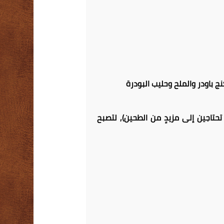
ج باودر والملح وحليب البودرة
حتاجين إلى مزيدٍ من الطحين), لتصبح