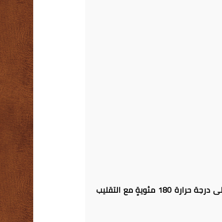
– اغمسي قطع السينابون بالصلصة, يمكنك أيضاً أن تزيني بالبندق المحمص ( حمصي البندق في الفرن على درجة حرارة 180 مئويةٍ مع التقليب