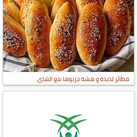
فطائر لذيذة و هشة جربوها مع الشاي