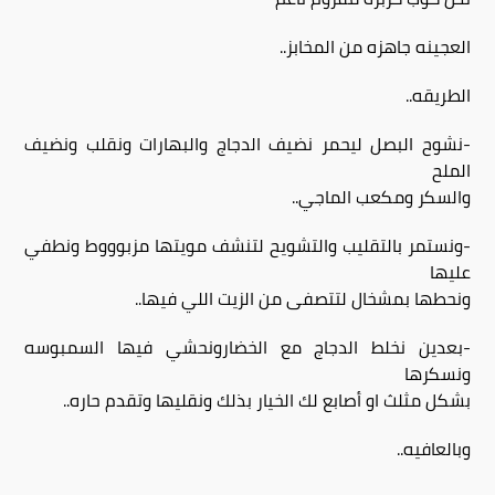
العجينه جاهزه من المخابز..
الطريقه..
-نشوح البصل ليحمر نضيف الدجاج والبهارات ونقلب ونضيف
الملح
والسكر ومكعب الماجي..
-ونستمر بالتقليب والتشويح لتنشف مويتها مزبوووط ونطفي
عليها
ونحطها بمشخال لتتصفى من الزيت اللي فيها..
-بعدين نخلط الدجاج مع الخضارونحشي فيها السمبوسه
ونسكرها
بشكل مثلث او أصابع لك الخيار بذلك ونقليها وتقدم حاره..
وبالعافيه..