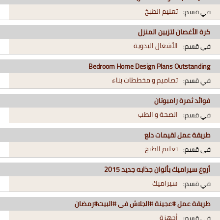
تعليم الطبخ
في قسم:
كرة الأغصان لتزيين المنزل
الأشغال اليدوية
في قسم:
Bedroom Home Design Plans Outstanding
تصاميم و مخططات بناء
في قسم:
فوائد ثمرة رامبوتان
الصحة و الطب
في قسم:
طريقة عمل لقيمات دلع
تعليم الطبخ
في قسم:
أروع سيراميك بألوان جذابه جديد 2015
سيراميك
في قسم:
طريقة عمل #عجينة #الجلاش فى #البيت#رمضان
أجهزة
في قسم: