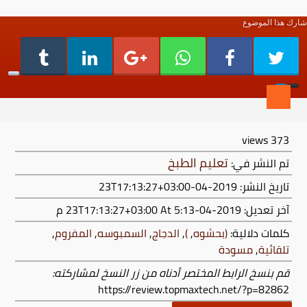
شارك هذا الموضوع
views
373
تعليم الطبخ
تم النشر في:
تاريخ النشر: 2019-04-23T17:13:27+03:00
آخر تعديل:
2019-04-23T17:13:27+03:00
At 5:13 م
كلمات دلالية:
(بحشوه
,
)
,
الدجاج
,
السمبوسه
,
المفروم
,
تلقائية
,
مسودة
قم بنسخ الرابط المختصر أدناه من زر النسخ لمشاركته:
https://review.topmaxtech.net/?p=82862