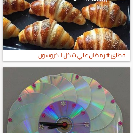
فطائ # رمضان علي شكل الكروسون