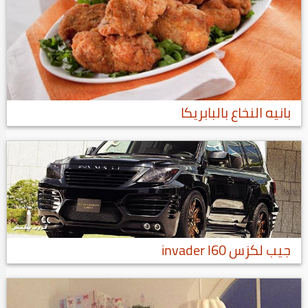
بانيه النخاع بالبابريكا
جيب لكزس invader l60