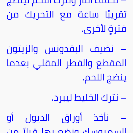
تقريبًا ساعة مع التحريك من
فترةٍ لأخرى.
– نضيف البقدونس والزيتون
المقطع والفطر المقلي بعدما
ينضج اللحم.
– نترك الخليط ليبرد.
– نأخذ أوراق الديول أو
السمبوسك ونضع بها قيلاً من