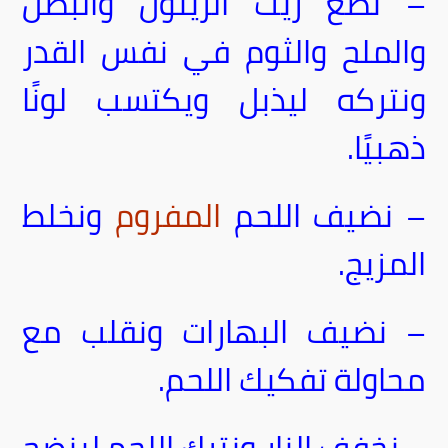
– نضع زيت الزيتون والبصل
والملح والثوم في نفس القدر
ونتركه ليذبل ويكتسب لونًا
ذهبيًا.
– نضيف اللحم
المفروم
ونخلط
المزيج.
– نضيف البهارات ونقلب مع
محاولة تفكيك اللحم.
– نخفف النار ونترك اللحم لينضج