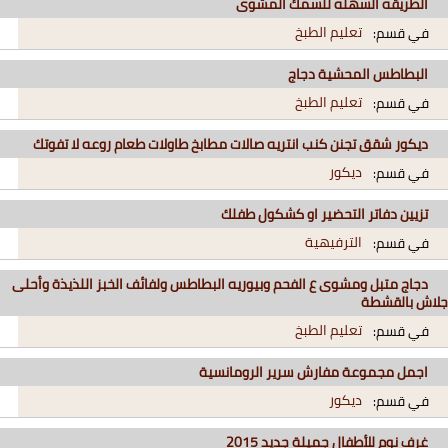
الطريقه السهله للسمك المشوى
تعليم الطبخ
في قسم:
البطاطس المحشية دجاج
تعليم الطبخ
في قسم:
ديكور شقق تجنن كنب انتريه صالات مطابخ طاولات طعام روعه لا تفوتك
ديكور
في قسم:
تزيين دفاتر التحضير او كشكول طفلك
الترفيهية
في قسم:
دجاج متبل ومشوى ع الفحم وبيوريه البطاطس ولفائف الخبز اللذيذة وأحلى
جلاش بالقشطة
تعليم الطبخ
في قسم:
اجمل مجموعة مفارش سرير الرومانسية
ديكور
في قسم:
غرف نوم للأطفال جميلة جديد 2015