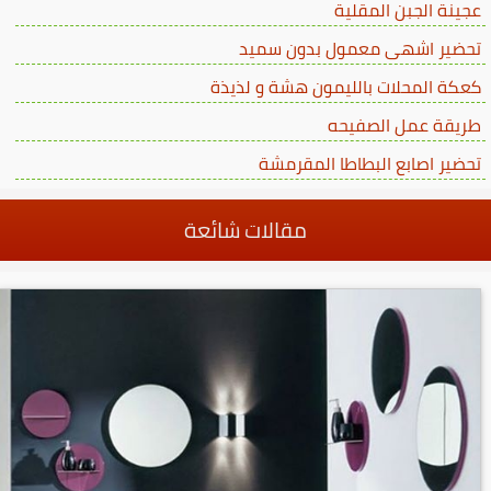
عجينة الجبن المقلية
تحضير اشهى معمول بدون سميد
كعكة المحلات بالليمون هشة و لذيذة
طريقة عمل الصفيحه
تحضير اصابع البطاطا المقرمشة
مقالات شائعة