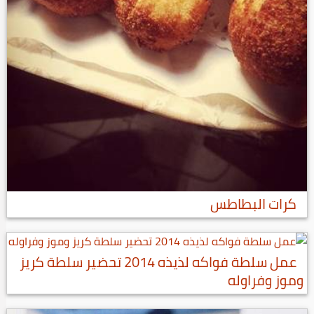
كرات البطاطس
عمل سلطة فواكه لذيذه 2014 تحضير سلطة كريز
وموز وفراوله