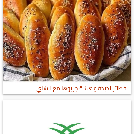
فطائر لذيذة و هشة جربوها مع الشاي