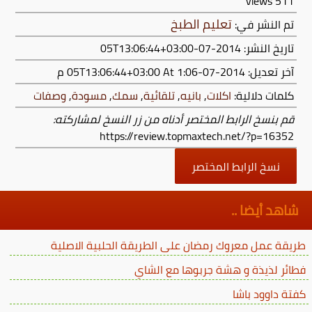
views
511
تعليم الطبخ
تم النشر في:
تاريخ النشر: 2014-07-05T13:06:44+03:00
آخر تعديل:
2014-07-05T13:06:44+03:00
At 1:06 م
كلمات دلالية:
اكلات
,
بانيه
,
تلقائية
,
سمك
,
مسودة
,
وصفات
قم بنسخ الرابط المختصر أدناه من زر النسخ لمشاركته:
https://review.topmaxtech.net/?p=16352
نسخ الرابط المختصر
شاهد أيضا ..
طريقة عمل معروك رمضان على الطريقة الحلبية الاصلية
فطائر لذيذة و هشة جربوها مع الشاي
كفتة داوود باشا