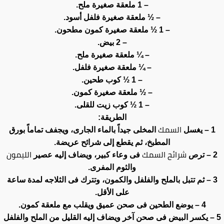
– 1 ملعقة صغيرة ملح.
– ½ ملعقة صغيرة فلفل أسود.
– 1 ½ ملعقة صغيرة كمون مطحون.
– 2 بيض.
– ¼ ملعقة صغيرة ملح.
– ¼ ملعقة صغيرة فلفل.
– 1 ½ كوب طحين.
– ½ ملعقة صغيرة كمون.
– 1 ½ كوب زيت للقلى.
الطريقة:
السمك
1 – يغسل
المخلى جيداً بالماء الجارى، ويجفف تماماً بورق
المطبخ، ثم يقطع إلى شرائح عريضة.
شرائح السمك
الليمون
2 – ترص
فى وعاء كبير، ويضاف إليه عصير
والثوم المفرى.
3 – ثم تتبل بالملح والفلفل والكمون، وتترك فى الثلاجه لمدة ساعة
على الأقل.
4 – يوضع الطحين فى صحن عميق ويقلب مع ملعقة كمون.
5 – يكسر البيض فى صحن آخر ويضاف إليه القليل من الملح والفلفل