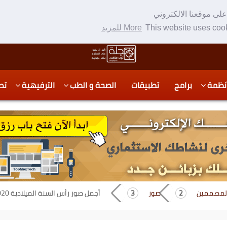
لى موقعنا الالكتروني
This website uses cook
More للمزيد
نظمة
برامج
تطبيقات
الصحة و الطب
الترفيهية
تص
المصممين
صور
أجمل صور رأس السنة الميلادية 2020