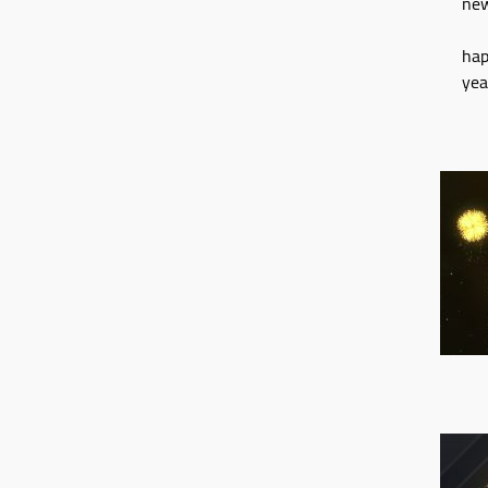
ne
ha
ye