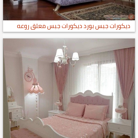
ديكورات جبس بورد ديكورات جبس معلق روعه