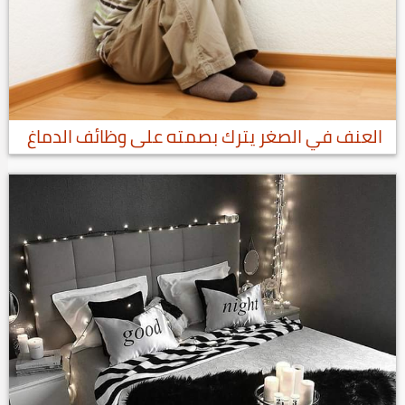
العنف في الصغر يترك بصمته على وظائف الدماغ