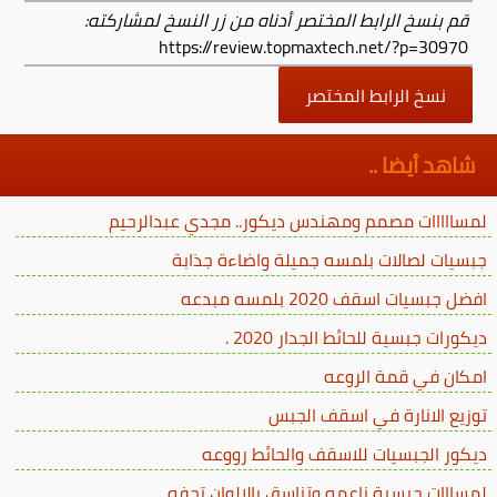
قم بنسخ الرابط المختصر أدناه من زر النسخ لمشاركته:
https://review.topmaxtech.net/?p=30970
نسخ الرابط المختصر
شاهد أيضا ..
لمسااااات مصمم ومهندس ديكور.. مجدي عبدالرحيم
جبسيات لصالات بلمسه جميلة واضاءة جذابة
افضل جبسيات اسقف 2020 بلمسه مبدعه
ديكورات جبسية للحائط الجدار 2020 .
امكان في قمة الروعه
توزيع الانارة في اسقف الجبس
ديكور الجبسيات للاسقف والحائط رووعه
لمسااات جبسية ناعمه وتناسق بالالوان تحفه