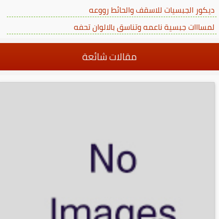
ديكور الجبسيات للاسقف والحائط رووعه
لمسااات جبسية ناعمه وتناسق بالالوان تحفه
مقالات شائعة