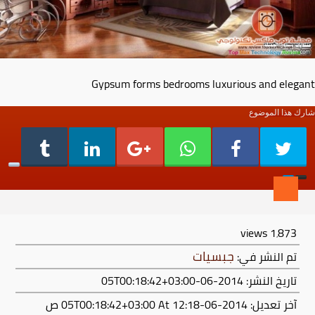
Gypsum forms bedrooms luxurious and elegant
شارك هذا الموضوع
views
1٬873
جبسيات
تم النشر في:
تاريخ النشر: 2014-06-05T00:18:42+03:00
آخر تعديل:
2014-06-05T00:18:42+03:00
At 12:18 ص