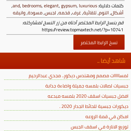
كلمات دلالية:
luxurious
,
gypsum
,
elegant
,
bedrooms
,
and
,
أشكال
,
النوم
,
تلقائية
,
غرف
,
قخمه
,
لجبس
,
مسودة
,
وانيقه
قم بنسخ الرابط المختصر أدناه من زر النسخ لمشاركته:
https://review.topmaxtech.net/?p=10741
نسخ الرابط المختصر
شاهد أيضا ..
لمسااااات مصمم ومهندس ديكور.. مجدي عبدالرحيم
جبسيات لصالات بلمسه جميلة واضاءة جذابة
افضل جبسيات اسقف 2020 بلمسه مبدعه
ديكورات جبسية للحائط الجدار 2020 .
امكان في قمة الروعه
توزيع الانارة في اسقف الجبس