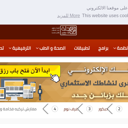
لى موقعنا الالكتروني
This website uses cook
More للمزيد
نظمة
برامج
تطبيقات
الصحة و الطب
الترفيهية
تص
ديكور
غرف نوم
مفارش تركيه فخامة و