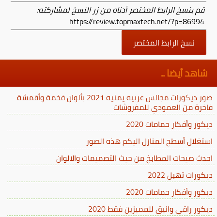
قم بنسخ الرابط المختصر أدناه من زر النسخ لمشاركته:
https://review.topmaxtech.net/?p=86994
نسخ الرابط المختصر
شاهد أيضا ..
صور ديكورات مجالس عربيه يمنيه 2021 بألوان فخمة وأقمشة
فاخرة من العمودي للمفروشات
ديكور وأفكار حمامات 2020
استغلال أسطح المنازل اليكم هذه الصور
احدث صيحات المطابخ من حيث التصميمات والالوان
ديكورات تهبل 2022
ديكور وأفكار حمامات 2020
ديكور راقي وانيق للمميزين فقط 2020