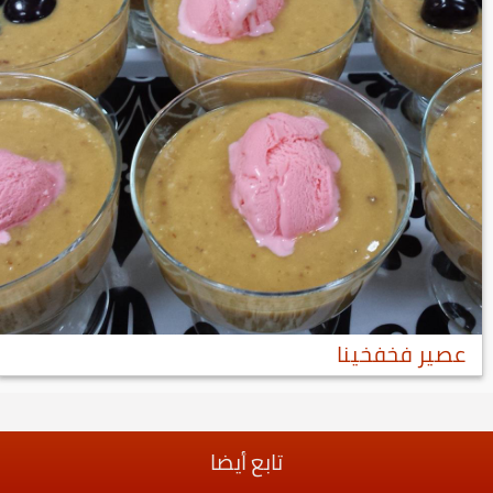
عصير فخفخينا
تابع أيضا