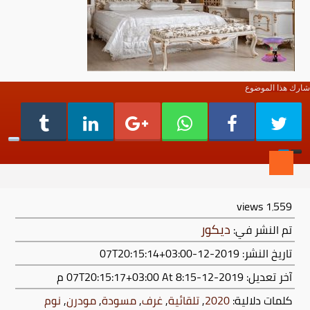
شارك هذا الموضوع
views
1٬559
ديكور
تم النشر في:
تاريخ النشر: 2019-12-07T20:15:14+03:00
آخر تعديل:
2019-12-07T20:15:17+03:00
At 8:15 م
كلمات دلالية:
2020
,
تلقائية
,
غرف
,
مسودة
,
مودرن
,
نوم