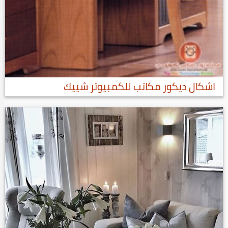
اشكال ديكور مكاتب للكمبيوتر شييك