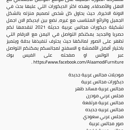
الاهل والأصدقاء, وهذه اكثر الديكورات التي عليها بحث في
الاونة الاخيرة، حيث يحاول كل شخص تصميم منزله بالشكل
الجميل والرائع المتناسب مع غيره، نضع بين ايديكم الان اجمل
تشكيلة ديكورات مجالس عربية حديثة 2021 لنقدمها لكم
حصريا والجديد يمكنكم التواصل في اليمن مع الارقام التي
تظهر على الصور لمالكها حيث يحترف تنفيذها بدقة ويتميز
باختيار أفضل الأقمشة و الاسفنج لمجالسكم يمكنكم التواصل
عبر الواتس او صفحته على الفيس بوك
https://www.facebook.com/AlaamodiFurniture .
موديلات مجالس عربية جديدة
ديكورات مجالس عربية
مجالس عربية مساند ظهر
مجلس عربي مودرن
مجالس عربية مرتفعة
مجالس عربيه جديده
مجلس عربي سعودي
صور مجالس عربية