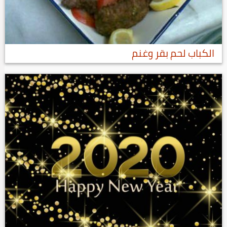
الكباب لحم بقر وغنم