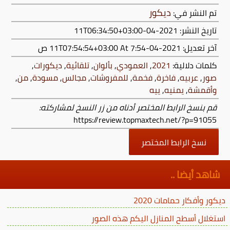
ديكور
تم النشر في:
تاريخ النشر: 2021-04-11T06:34:50+03:00
آخر تعديل:
2021-04-11T07:54:54+03:00
At 7:54 ص
كلمات دلالية:
2021
,
العمودي
,
بألوان
,
تلقائية
,
ديكورات
,
صور
,
عربيه
,
فاخرة
,
فخمة
,
للمفروشات
,
مجالس
,
مسودة
,
من
,
وأقمشة
,
يمنيه
,
ييه
قم بنسخ الرابط المختصر أدناه من زر النسخ لمشاركته:
https://review.topmaxtech.net/?p=91055
نسخ الرابط المختصر
شاهد أيضا ..
ديكور وأفكار حمامات 2020
استغلال أسطح المنازل اليكم هذه الصور