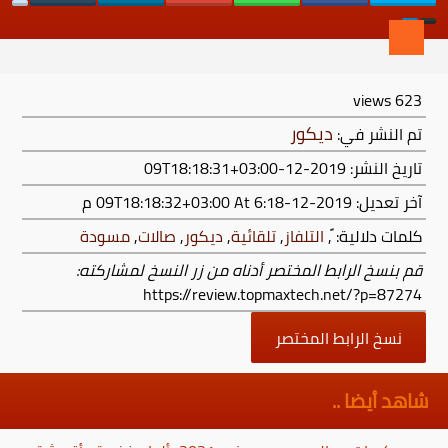
views
623
ديكور
تم النشر في:
تاريخ النشر: 2019-12-09T18:18:31+03:00
آخر تعديل:
2019-12-09T18:18:32+03:00
At 6:18 م
كلمات دلالية:
,
التلفاز
,
تلقائية
,
ديكور
,
صالات
,
مسودة
قم بنسخ الرابط المختصر أدناه من زر النسخ لمشاركته:
https://review.topmaxtech.net/?p=87274
نسخ الرابط المختصر
شاهد أيضا ..