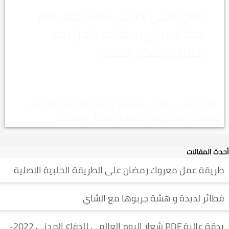
علاج صيني #غريب شاهد كيف قام
هذا الصيني بمعالجة طفل يده
ملتوية بشكل #عجيب
علاج صيني #غريب شاهد كيف قام هذا الصيني
بمعالجة طفل يده ملتوية بشكل #عجيب
أحدث المقالات
طريقة عمل معروك رمضان على الطريقة الحلبية الاصلية
فطائر لذيذة و هشة جربوها مع الشاي
بدقة عالية PDF شعار اليوم العالمي للدفاع المدني 2022-