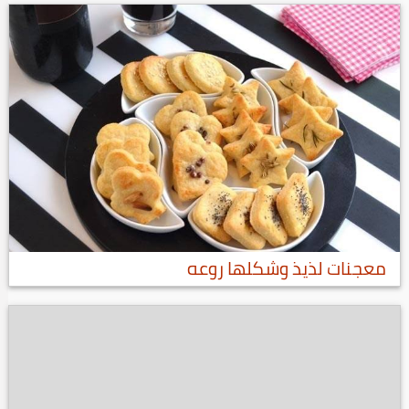
معجنات لذيذ وشكلها روعه