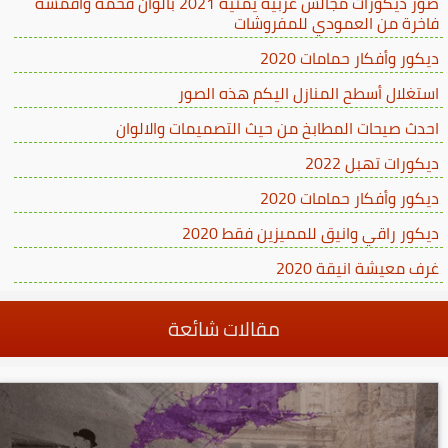
صور ديكورات مجالس عربيه يمنيه 2021 بألوان فخمة وأقمشة
فاخرة من العمودي للمفروشات
ديكور وأفكار حمامات 2020
استغلال أسطح المنازل اليكم هذه الصور
احدث صيحات المطابخ من حيث التصميمات والالوان
ديكورات تهبل 2022
ديكور وأفكار حمامات 2020
ديكور راقي وانيق للمميزين فقط 2020
غرف معيشة انيقة 2020
مقالات شائعة