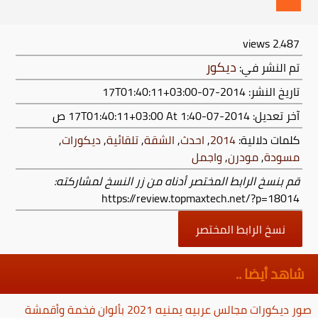
views
2٬487
ديكور
تم النشر في:
تاريخ النشر: 2014-07-17T01:40:11+03:00
آخر تعديل:
2014-07-17T01:40:11+03:00
At 1:40 ص
كلمات دلالية:
2014
,
احدث
,
الشقة
,
تلقائية
,
ديكورات
,
مسودة
,
مودرن
,
واجمل
قم بنسخ الرابط المختصر أدناه من زر النسخ لمشاركته:
https://review.topmaxtech.net/?p=18014
نسخ الرابط المختصر
شاهد أيضا ..
صور ديكورات مجالس عربيه يمنيه 2021 بألوان فخمة وأقمشة