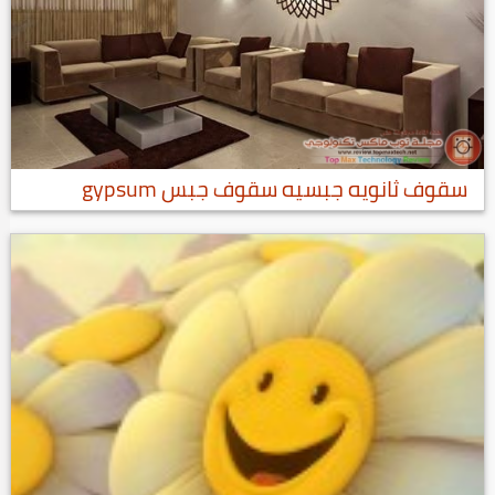
سقوف ثانويه جبسيه سقوف جبس gypsum