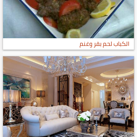
الكباب لحم بقر وغنم