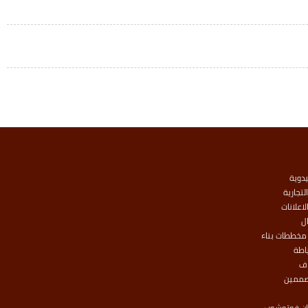
يدوية
لتجارية
لاعلانات
ل
مخططات بناء
اطة
اف
صممين
وان فوتوشوب