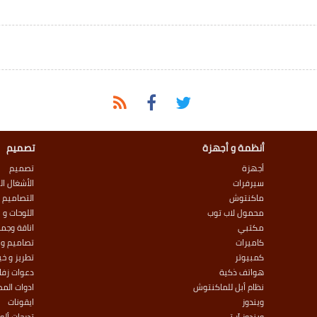
أنظمة و أجهزة
تصميم
أجهزة
تصميم
سيرفرات
الأشغال ال
ماكنتوش
التصاميم ا
محمول لاب توب
اللوحات و ا
مكتبي
اناقة وجما
كاميرات
تصاميم و 
كمبيوتر
تطريز و خي
هواتف ذكية
دعوات زف
نظام أبل للماكنتوش
ادوات الم
ويندوز
ايقونات
ويندوز آر تي
تدرجات أل