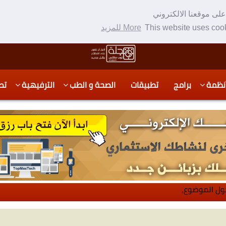
لى موقعنا الالكتروني
This website uses cook
More للمزيد
نظمة
برامج
تطبيقات
الصحة و الطب
الترفيهية
تص
ول الموضوع,