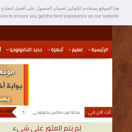
هذا الموقع يستخدم الكوكيز لضمان الحصول على أفضل انطباع ع
ies to ensure you get the best experience on our website
Skip
Skip
الرئيسية
تعليم
أجهزة
جديد التكنولوجيا
أ
to
to
secondary
content
content
مقالات ح
أنت الان في :
مجلة توب ماكس تكنولوجي
لم يتم العثور على شيء