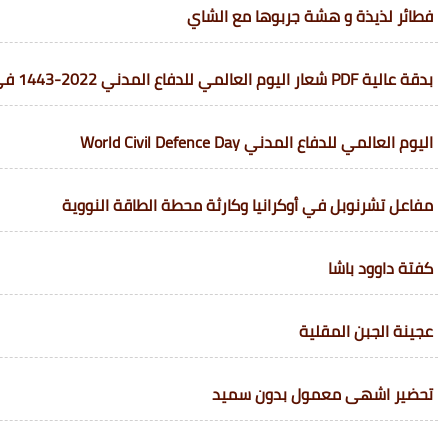
فطائر لذيذة و هشة جربوها مع الشاي
بدقة عالية PDF شعار اليوم العالمي للدفاع المدني 2022-1443 في السعودية
اليوم العالمي للدفاع المدني World Civil Defence Day
مفاعل تشرنوبل في أوكرانيا وكارثة محطة الطاقة النووية
كفتة داوود باشا
عجينة الجبن المقلية
تحضير اشهى معمول بدون سميد