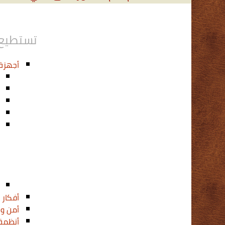
تستطيع 
أجهزة
أفكار
2)
أمن و
أنظمة