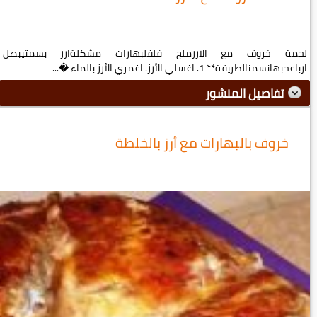
لحمة خروف مع الارزملح فلفلبهارات مشكلةارز بسمتيبصل
ارباعحبهانسمنالطريقة** 1. اغسلي الأرز. اغمري الأرز بالماء �...
تفاصيل المنشور
خروف بالبهارات مع أرز بالخلطة