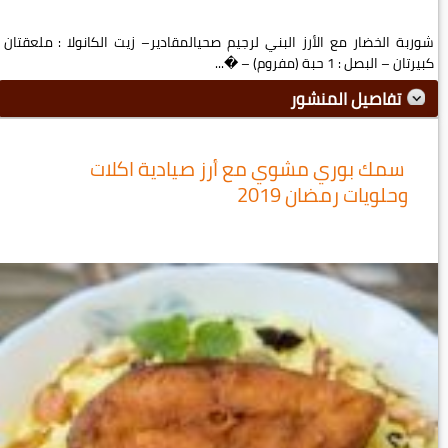
شوربة الخضار مع الأرز البني لرجيم صحيالمقادير– زيت الكانولا : ملعقتان
كبيرتان – البصل : 1 حبة (مفروم) – �...
تفاصيل المنشور
سمك بوري مشوي مع أرز صيادية اكلات
وحلويات رمضان 2019