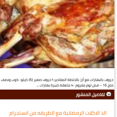
خروف بالبهارات مع أرز بالخلطة المقادير:1خروف صغير (6) كيلو- كوب ونصف
ملح 16 – فص ثوم مفروم -4 ملعقة كبيرة بهارات ...
تفاصيل المنشور
الذ الاكلات الرمضانية مع الطريقه من انستجرام