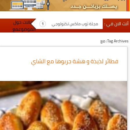
مقالات حول
أنت الان في :
مجلة توب ماكس تكنولوجي
الموضوعمع
Tag Archives: مع
فطائر لذيذة و هشة جربوها مع الشاي