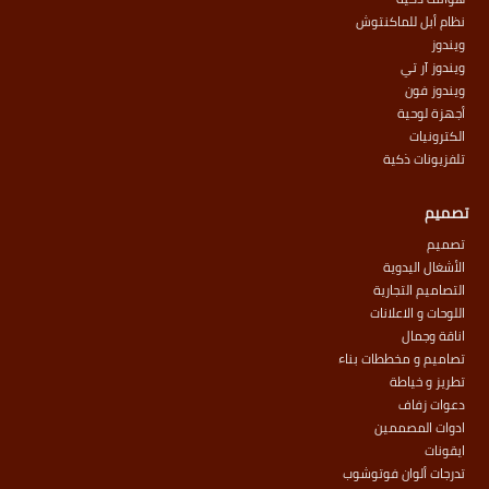
نظام أبل للماكنتوش
ويندوز
ويندوز آر تي
ويندوز فون
أجهزة لوحية
الكترونيات
تلفزيونات ذكية
تصميم
تصميم
الأشغال اليدوية
التصاميم التجارية
اللوحات و الاعلانات
اناقة وجمال
تصاميم و مخططات بناء
تطريز و خياطة
دعوات زفاف
ادوات المصممين
ايقونات
تدرجات ألوان فوتوشوب