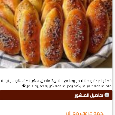
فطائر لذيذة و هشة جربوها مع الشاي3 ملاعق سڪر .نصف ڪوب زيترشة
ملح .ملعقة صغيرة بيڪنج بودر .ملعقة ڪبيرة خميرة .3 مل�...
تفاصيل المنشور
لحمة خروف مع الارز