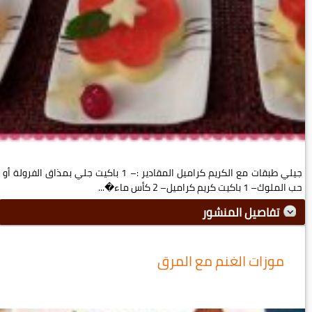
جيلي طبقات مع الكريم كراميل المقادير :– 1 باكيت جلي بمذاق الفرولة أو
حب الملوك– 1 باكيت كريم كراميل– 2 كأس ماء�...
تفاصيل المنشور
موزات الغنم مع المرق