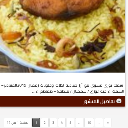
سمك بوري مشوي مع أرز صيادية اكلات وحلويات رمضان 2019المقادير–
السمك : 2 حبة (بوري / سمكتان / منظف) – طماطم : 2 ...
تفاصيل المنشور
»
...
10
...
5
4
3
2
1
صفحة 1 من 17