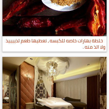
خلطة بهارات خاصه للكبسه ، تعطيها طعم لذييييذ
ولا الذ منه .