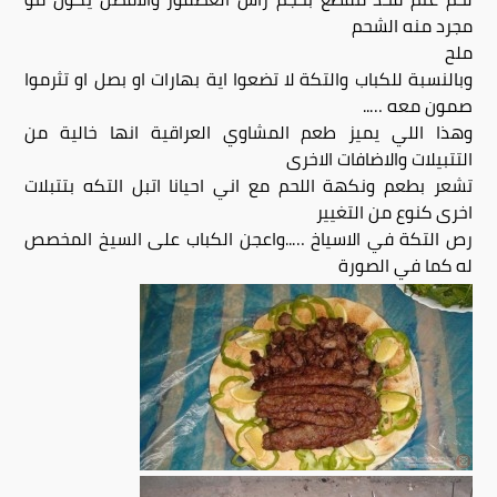
مجرد منه الشحم
ملح
وبالنسبة للكباب والتكة لا تضعوا اية بهارات او بصل او تثرموا
صمون معه …..
وهذا اللي يميز طعم المشاوي العراقية انها خالية من
التتبيلات والاضافات الاخرى
تشعر بطعم ونكهة اللحم مع اني احيانا اتبل التكه بتتبلات
اخرى كنوع من التغيير
رص التكة في الاسياخ …..واعجن الكباب على السيخ المخصص
له كما في الصورة