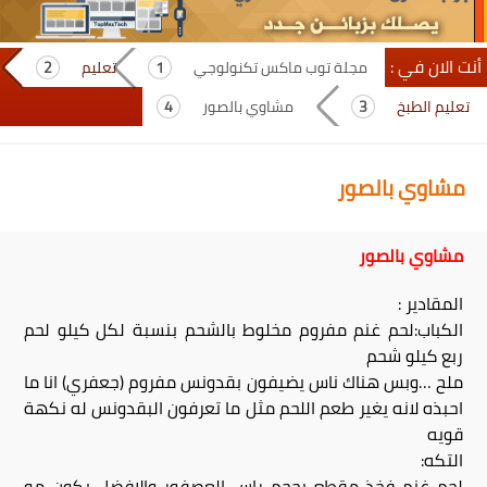
أنت الان في :
مجلة توب ماكس تكنولوجي
تعليم
تعليم الطبخ
مشاوي بالصور
مشاوي بالصور
مشاوي بالصور
المقادير :
الكباب:لحم غنم مفروم مخلوط بالشحم بنسبة لكل كيلو لحم
ربع كيلو شحم
ملح …وبس هناك ناس يضيفون بقدونس مفروم (جعفري) انا ما
احبذه لانه يغير طعم اللحم مثل ما تعرفون البقدونس له نكهة
قويه
التكه:
لحم غنم فخذ مقطع بحجم راس العصفور والافضل يكون مو