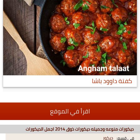
كفتة داوود باشا
اقرأ في الموقع
ديكورات منوعه وجميله ديكورات ذوق 2014 اجمل الديكورات
ديكور
في قسم: