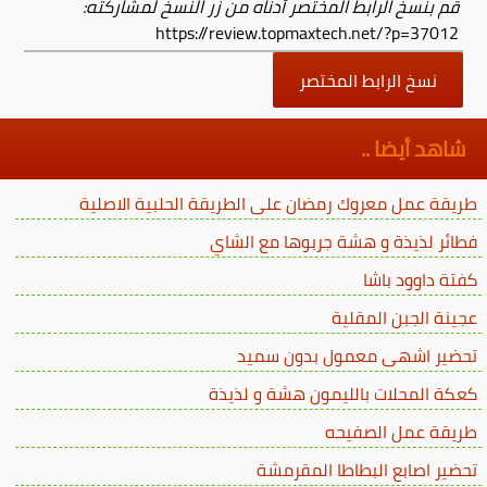
قم بنسخ الرابط المختصر أدناه من زر النسخ لمشاركته:
https://review.topmaxtech.net/?p=37012
نسخ الرابط المختصر
شاهد أيضا ..
طريقة عمل معروك رمضان على الطريقة الحلبية الاصلية
فطائر لذيذة و هشة جربوها مع الشاي
كفتة داوود باشا
عجينة الجبن المقلية
تحضير اشهى معمول بدون سميد
كعكة المحلات بالليمون هشة و لذيذة
طريقة عمل الصفيحه
تحضير اصابع البطاطا المقرمشة