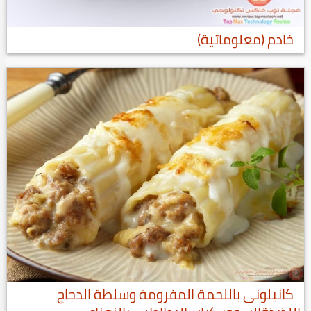
خادم (معلوماتية)
كانيلونى باللحمة المفرومة وسلطة الدجاج