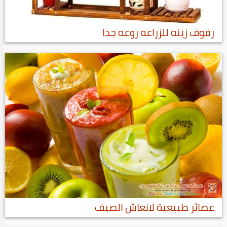
رفوف زينه للزراعه روعه جدا
عصائر طبيعية لانعاش الصيف