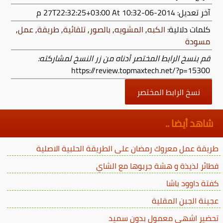
آخر تعديل:
2014-06-27T22:32:25+03:00
At 10:32 م
كلمات دلالية:
الكبه
,
المشويه
,
بالصور
,
تلقائية
,
طريقة
,
عمل
,
مسودة
قم بنسخ الرابط المختصر أدناه من زر النسخ لمشاركته:
https://review.topmaxtech.net/?p=15300
نسخ الرابط المختصر
شاهد أيضا ..
طريقة عمل معروك رمضان على الطريقة الحلبية الاصلية
فطائر لذيذة و هشة جربوها مع الشاي
كفتة داوود باشا
عجينة الجبن المقلية
تحضير اشهى معمول بدون سميد