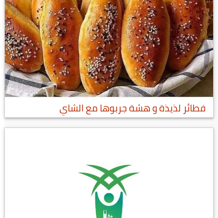
فطائر لذيذة و هشة جربوها مع الشاي