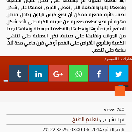
أولا قطعة صغيرة ثم نبسطها على صحن فنجان القهوة
ونضعها جانبا والقطعة التي تغطي القرص نعملها على شكل
نصف دائرة مقعرة ممكن أن نضع كيس نايلون بداخل فنجان
قهوة ثم نضع قطعة صغيرة من عجينة الكبة حتى تأخذ شكل
المقعر ثم نحشوها ونغطيها بالقطعة المبسطة ونغلقها جيدا
من الجوانب ونقلبها على صينية. نكرر العملية حتى تنتهي
الكمية ونشوي الأقراص على الفحم أو في فرن حامي مدة ثلث
ساعة حتى تتحمر.
شارك هذا الموضوع
views
740
تعليم الطبخ
تم النشر في:
تاريخ النشر: 2014-06-27T22:32:25+03:00