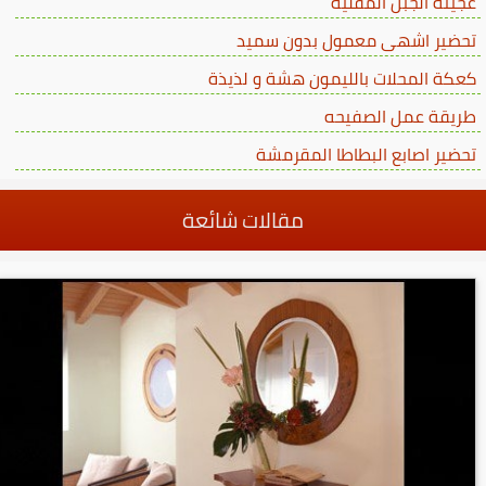
عجينة الجبن المقلية
تحضير اشهى معمول بدون سميد
كعكة المحلات بالليمون هشة و لذيذة
طريقة عمل الصفيحه
تحضير اصابع البطاطا المقرمشة
مقالات شائعة