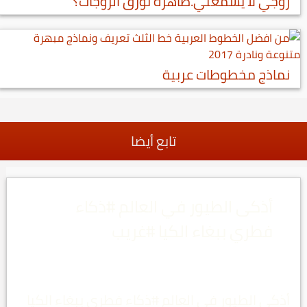
زوجي لا يسمعني.ظاهرة تؤرق الزوجات؟
نماذج مخطوطات عربية
تابع أيضا
أذكى الطيور في العالم #ذكاء
فطري ببغاء الكيا #غريب
أذكى الطيور في العالم #ذكاء فطري ببغاء الكيا