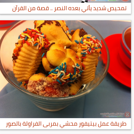
تمحيص شديد يأتي بعده النصر .. قصة من القرآن
طريقة عمل بيتيفور محشي بمربى الفراولة بالصور