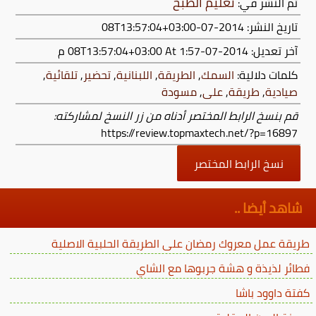
تعليم الطبخ
تم النشر في:
تاريخ النشر: 2014-07-08T13:57:04+03:00
آخر تعديل:
2014-07-08T13:57:04+03:00
At 1:57 م
كلمات دلالية:
السمك
,
الطريقة
,
اللبنانية
,
تحضير
,
تلقائية
,
صيادية
,
طريقة
,
على
,
مسودة
قم بنسخ الرابط المختصر أدناه من زر النسخ لمشاركته:
https://review.topmaxtech.net/?p=16897
نسخ الرابط المختصر
شاهد أيضا ..
طريقة عمل معروك رمضان على الطريقة الحلبية الاصلية
فطائر لذيذة و هشة جربوها مع الشاي
كفتة داوود باشا