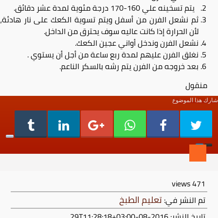
يتم تسخينه علي 160-170 درجة مئوية لمدة عشر دقائق.
ثم نشعل الفرن من أسفل ويتم تسوية الكعك على نار هادئة،
لأن الحرارة إذا كانت عاليه سوف يحترق من الداخل.
نشعل الفرن وندخل أواني عجين الكعك.
نغلق الفرن عليهم لمدة ربع ساعة من أجل أن يستوي .
بعد خروجه من الفرن يتم رشه بالسكر الناعم.
منقول
شارك هذا الموضوع
views
471
تعليم الطبخ
تم النشر في:
تاريخ النشر: 2016-08-29T11:28:18+03:00