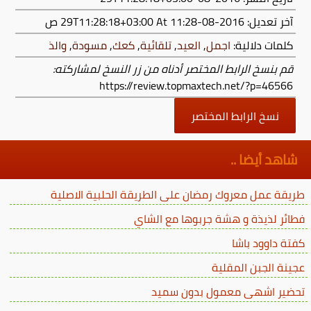
آخر تعديل:
2016-08-29T11:28:18+03:00
At 11:28 ص
كلمات دلالية:
اجمل
,
العيد
,
تلقائية
,
كعك
,
مسودة
,
والذ
قم بنسخ الرابط المختصر أدناه من زر النسخ لمشاركته:
https://review.topmaxtech.net/?p=46566
نسخ الرابط المختصر
شاهد أيضا ..
طريقة عمل معروك رمضان على الطريقة الحلبية الاصلية
فطائر لذيذة و هشة جربوها مع الشاي
كفتة داوود باشا
عجينة الجبن المقلية
تحضير اشهى معمول بدون سميد