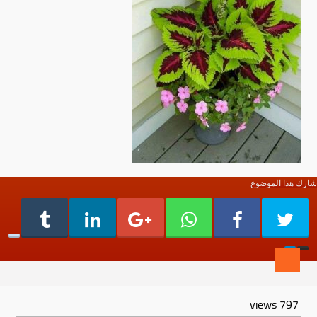
شارك هذا الموضوع
views
797