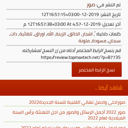
صور
تم النشر في:
تاريخ النشر: 2019-12-12T16:57:15+03:00
آخر تعديل:
2019-12-12T16:57:38+03:00
At 4:57 م
كلمات دلالية:
,
اشجار
,
الخالق
,
الزينة
,
الله
,
اوراق
,
تلقائية
,
ذات
,
سبحان
,
مسودة
,
ملونة
قم بنسخ الرابط المختصر أدناه من زر النسخ لمشاركته:
https://review.topmaxtech.net/?p=87735
نسخ الرابط المختصر
شاهد أيضا ..
صوراحلى واجمل تهاني القلبية للسنة الجديدة2022
صور 2022 أجمل الرسائل والصور من اجل التهنئة برأس السنة
الميلادية لعام 2022
اروع اجمل خلفيات واتس وفيسبوك وانستجرام لعام 2022