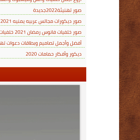
صور تهنيئة2022جديدة
صور ديكورات مجالس عربيه يمنيه 2021 بألوان فخمة وأقمشة فاخرة من العمودي للمفروشات
صور خلفيات فانوس رمضان 2021 خلفيات رمضانية hd للكمبيوتر رمضان للجوال للموبايل…
أفضل وأجمل تصاميم وبطاقات دعوات تهنئة بمناسبة شهر رمضا
ديكور وأفكار حمامات 2020