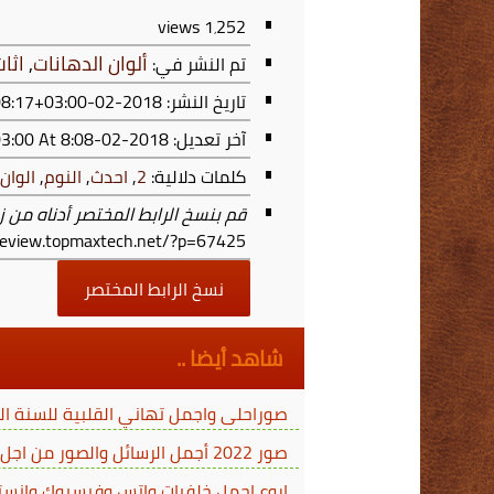
views
1٬252
ألوان الدهانات
,
اثا
تم النشر في:
تاريخ النشر: 2018-02-25T20:08:17+03:00
آخر تعديل:
2018-02-25T20:08:17+03:00
At 8:08 م
كلمات دلالية:
2
,
احدث
,
النوم
,
الوان
قم بنسخ الرابط المختصر أدناه من ز
/review.topmaxtech.net/?p=67425
نسخ الرابط المختصر
شاهد أيضا ..
صوراحلى واجمل تهاني القلبية للسنة الجدي
صور 2022 أجمل الرسائل والصور من اجل التهنئة برأس السنة الميلادية لعام 2022
اروع اجمل خلفيات واتس وفيسبوك وانستجرام