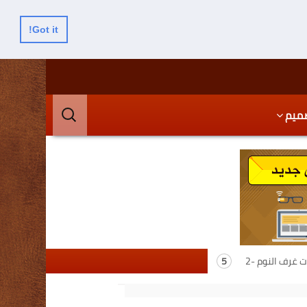
Got it!
البحث
ميم
عن:
 غرف النوم -2