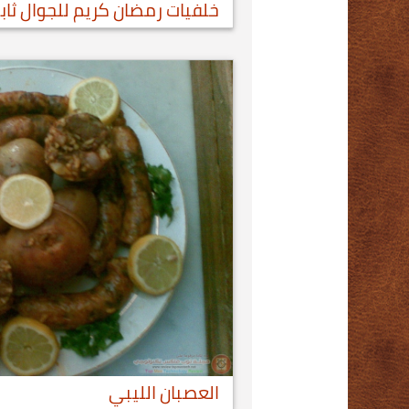
خلفيات رمضان كريم للجوال ثاب
العصبان الليبي