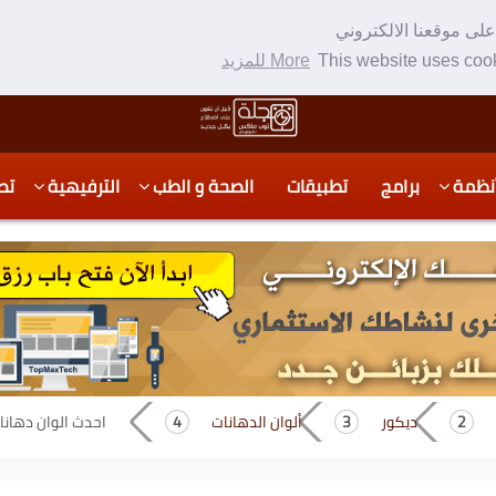
لى موقعنا الالكتروني
This website uses cook
More للمزيد
نظمة
برامج
تطبيقات
الصحة و الطب
الترفيهية
تص
ديكور
ألوان الدهانات
احدث الوان دهانات