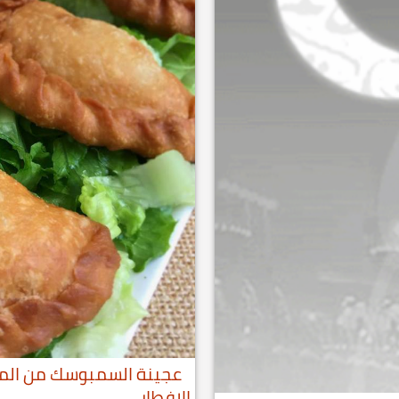
عجينة السمبوسك من المق
الإفطار