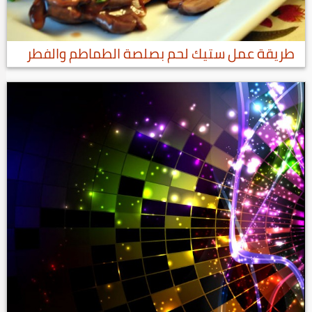
‏‫طريقة عمل ستيك لحم بصلصة الطماطم والفطر