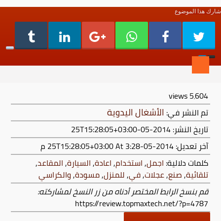
شارك هذا الموضوع
views
5٬604
الأشغال اليدوية
تم النشر في:
تاريخ النشر: 2014-05-25T15:28:05+03:00
آخر تعديل:
2014-05-25T15:28:05+03:00
At 3:28 م
كلمات دلالية:
اجمل
,
استخدام
,
اعادة
,
السيارة
,
المقاعد
,
تلقائية
,
صنع
,
عجلات
,
في
,
للمنزل
,
مسودة
,
والكراسي
قم بنسخ الرابط المختصر أدناه من زر النسخ لمشاركته:
https://review.topmaxtech.net/?p=4787