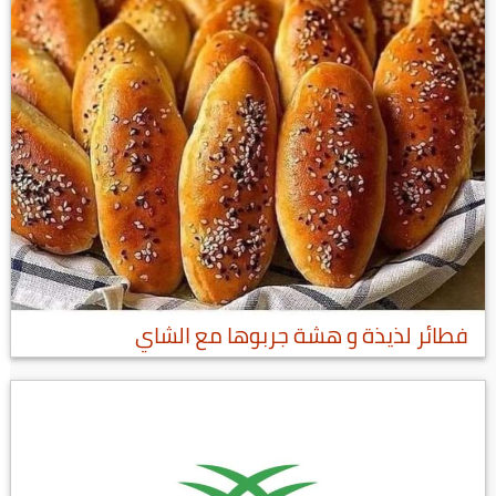
فطائر لذيذة و هشة جربوها مع الشاي