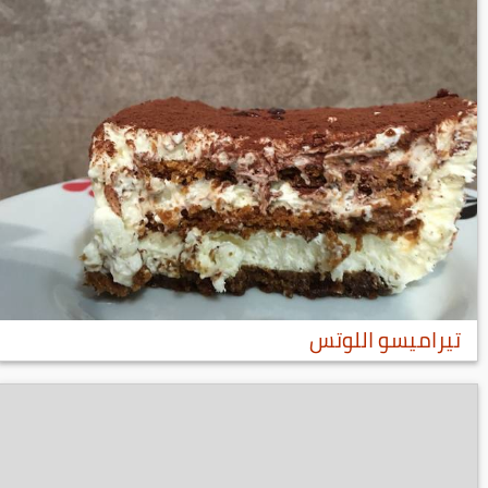
تيراميسو اللوتس