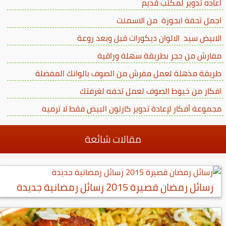
اعاده تدوير لمكتب قديم
اجمل تحفة ابجورة من الاسمنت
الابيض سيد الالوان ديكورات قبل وبعد روعة
مفارش من حجر بطريقة سهلة وراقية
طريقة مذهلة لعمل مفرش من الصوف بالوانك المفضلة
افكار من خيوط الصوف لعمل تحفه لغرفتك
مجموعة أفكار لإعادة تدوير كارتون البيض فقط لا ترميه
مقالات شائعة
رسائل رمضان قصيرة 2015 رسائل رمضانية جديدة