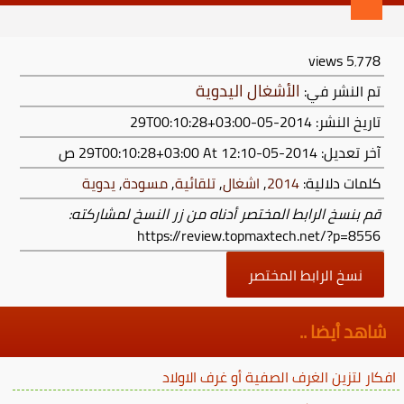
views
5٬778
الأشغال اليدوية
تم النشر في:
تاريخ النشر: 2014-05-29T00:10:28+03:00
آخر تعديل:
2014-05-29T00:10:28+03:00
At 12:10 ص
كلمات دلالية:
2014
,
اشغال
,
تلقائية
,
مسودة
,
يدوية
قم بنسخ الرابط المختصر أدناه من زر النسخ لمشاركته:
https://review.topmaxtech.net/?p=8556
نسخ الرابط المختصر
شاهد أيضا ..
افكار لتزين الغرف الصفية أو غرف الاولاد