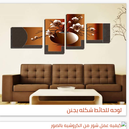
لوحه للحائط شكله يجنن