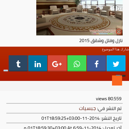
نازل وفلل وشقق 2015
شارك هذا الموضوع
views
80٬559
جبسيات
تم النشر في:
تاريخ النشر: 2014-11-01T18:59:25+03:00
آخر تعديل:
2014-11-01T18:59:30+03:00
At 6:59 م