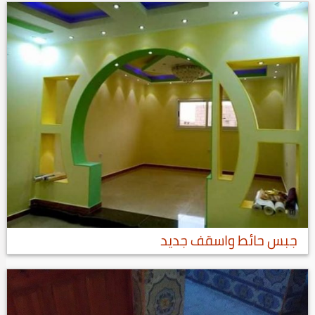
جبس حائط واسقف جديد