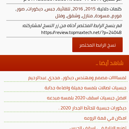
كلمات دلالية:
2015
,
2016
,
تلقائية
,
جبس
,
ديكورات
,
صور
,
فورم
,
مسودة
,
منازل
,
وشقق
,
وفلل
قم بنسخ الرابط المختصر أدناه من زر النسخ لمشاركته:
https://review.topmaxtech.net/?p=24048
نسخ الرابط المختصر
شاهد أيضا ..
لمسااااات مصمم ومهندس ديكور.. مجدي عبدالرحيم
جبسيات لصالات بلمسه جميلة واضاءة جذابة
افضل جبسيات اسقف 2020 بلمسه مبدعه
ديكورات جبسية للحائط الجدار 2020 .
امكان في قمة الروعه
توزيع الانارة في اسقف الجبس