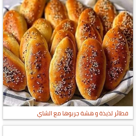
فطائر لذيذة و هشة جربوها مع الشاي