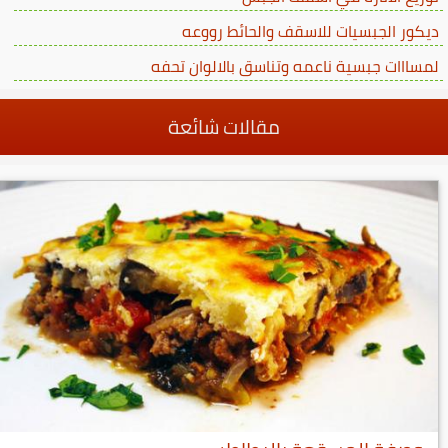
ديكور الجبسيات للاسقف والحائط رووعه
لمسااات جبسية ناعمه وتناسق بالالوان تحفه
مقالات شائعة