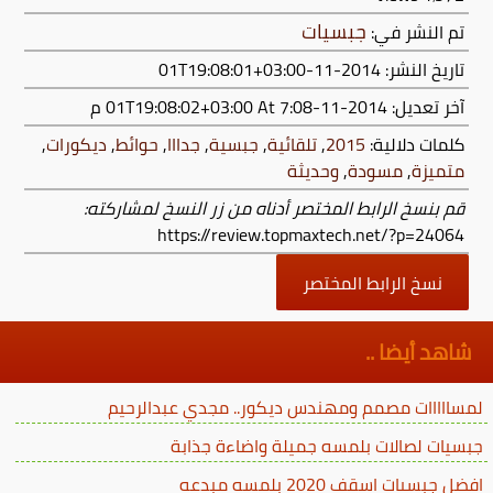
جبسيات
تم النشر في:
تاريخ النشر: 2014-11-01T19:08:01+03:00
آخر تعديل:
2014-11-01T19:08:02+03:00
At 7:08 م
كلمات دلالية:
2015
,
تلقائية
,
جبسية
,
جدااا
,
حوائط
,
ديكورات
,
متميزة
,
مسودة
,
وحديثة
قم بنسخ الرابط المختصر أدناه من زر النسخ لمشاركته:
https://review.topmaxtech.net/?p=24064
نسخ الرابط المختصر
شاهد أيضا ..
لمسااااات مصمم ومهندس ديكور.. مجدي عبدالرحيم
جبسيات لصالات بلمسه جميلة واضاءة جذابة
افضل جبسيات اسقف 2020 بلمسه مبدعه