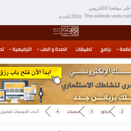
لى موقعنا الالكتروني
This website uses cook
More للمزيد
نظمة
برامج
تطبيقات
الصحة و الطب
الترفيهية
تص
ديكور
جبسيات
أحدث الجبسيات لمحبين ا