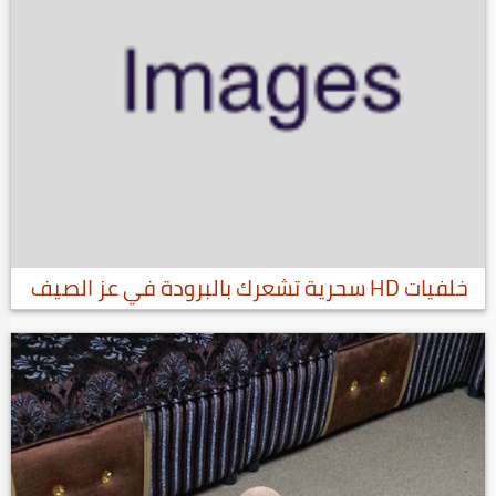
خلفيات HD سحرية تشعرك بالبرودة في عز الصيف