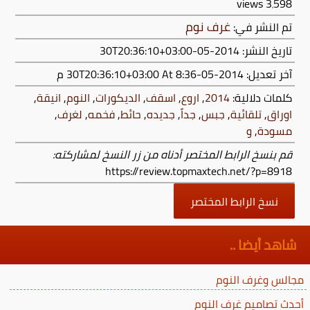
views
3٬598
غرف نوم
تم النشر في:
تاريخ النشر: 2014-05-30T20:36:10+03:00
آخر تعديل:
2014-05-30T20:36:10+03:00
At 8:36 م
كلمات دلالية:
2014
,
اروع
,
اسقف
,
الديكورات
,
النوم
,
انيقة
,
اوراق
,
تلقائية
,
جبس
,
جداً
,
جديده
,
حائط
,
فخمه
,
لغرف
,
مسودة
,
و
قم بنسخ الرابط المختصر أدناه من زر النسخ لمشاركته:
https://review.topmaxtech.net/?p=8918
نسخ الرابط المختصر
شاهد أيضا ..
مجالس وغرف النوم
أحدث تصاميم غرف النوم