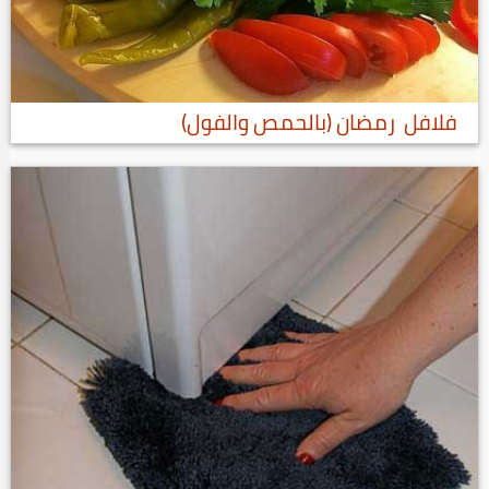
فلافل رمضان (بالحمص والفول)