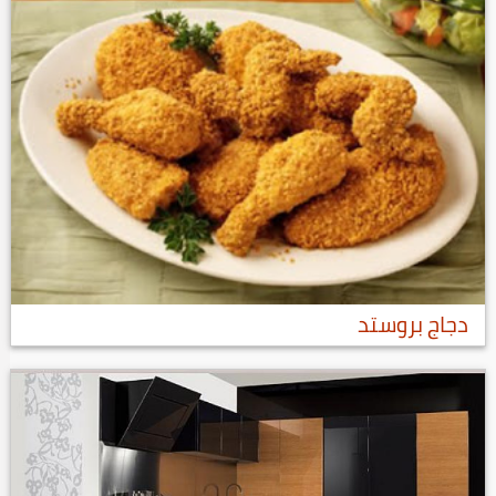
دجاج بروستد