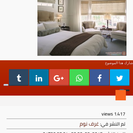
شارك هذا الموضوع
views
1٬417
غرف نوم
تم النشر في: