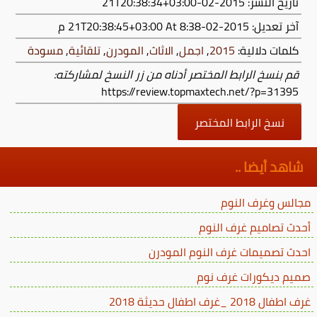
تاريخ النشر: 2015-02-21T20:38:34+03:00
آخر تعديل:
2015-02-21T20:38:45+03:00
At 8:38 م
كلمات دلالية:
2015
,
اجمل
,
الاثاث
,
المودرن
,
تلقائية
,
مسودة
قم بنسخ الرابط المختصر أدناه من زر النسخ لمشاركته:
https://review.topmaxtech.net/?p=31395
نسخ الرابط المختصر
شاهد أيضا ..
مجالس وغرف النوم
أحدث تصاميم غرف النوم
احدث تصميمات غرف النوم المودرن
صميم ديكورات غرف نوم
غرف اطفال 2018 _غرف اطفال حديثة 2018