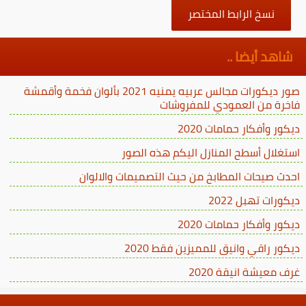
نسخ الرابط المختصر
شاهد أيضا ..
صور ديكورات مجالس عربيه يمنيه 2021 بألوان فخمة وأقمشة
فاخرة من العمودي للمفروشات
ديكور وأفكار حمامات 2020
استغلال أسطح المنازل اليكم هذه الصور
احدث صيحات المطابخ من حيث التصميمات والالوان
ديكورات تهبل 2022
ديكور وأفكار حمامات 2020
ديكور راقي وانيق للمميزين فقط 2020
غرف معيشة انيقة 2020