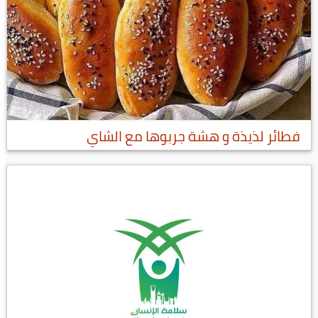
فطائر لذيذة و هشة جربوها مع الشاي