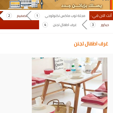
أنت الان في :
مجلة توب ماكس تكنولوجي
تصميم
ديكور
غرف اطفال تجنن
غرف اطفال تجنن