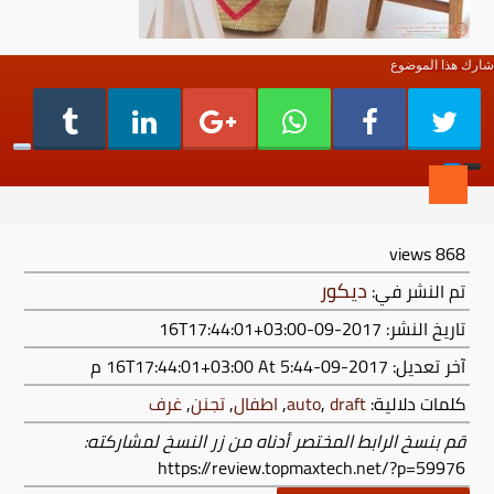
شارك هذا الموضوع
views
868
ديكور
تم النشر في:
تاريخ النشر: 2017-09-16T17:44:01+03:00
آخر تعديل:
2017-09-16T17:44:01+03:00
At 5:44 م
كلمات دلالية:
draft
,
auto
,
اطفال
,
تجنن
,
غرف
قم بنسخ الرابط المختصر أدناه من زر النسخ لمشاركته:
https://review.topmaxtech.net/?p=59976