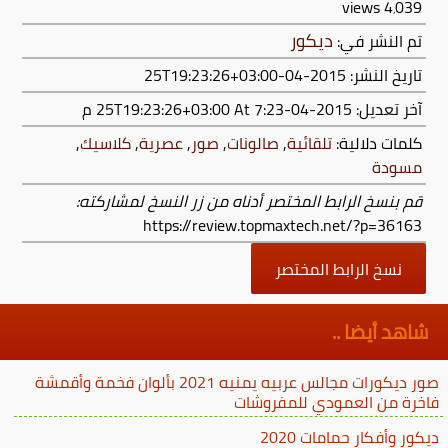
views
4٬039
ديكور
تم النشر في:
تاريخ النشر: 2015-04-25T19:23:26+03:00
آخر تعديل:
2015-04-25T19:23:26+03:00
At 7:23 م
كلمات دلالية:
تلقائية
,
صالونات
,
صور
,
عصرية
,
كلاسيك
,
مسودة
قم بنسخ الرابط المختصر أدناه من زر النسخ لمشاركته:
https://review.topmaxtech.net/?p=36163
نسخ الرابط المختصر
شاهد أيضا ..
صور ديكورات مجالس عربيه يمنيه 2021 بألوان فخمة وأقمشة
فاخرة من العمودي للمفروشات
ديكور وأفكار حمامات 2020