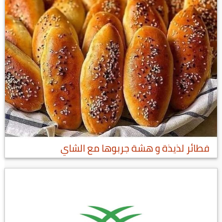
فطائر لذيذة و هشة جربوها مع الشاي