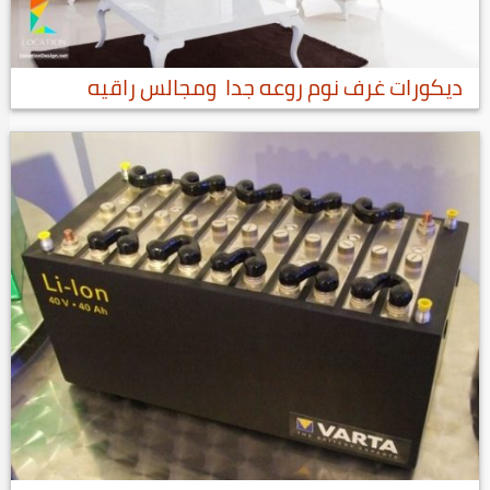
ديكورات غرف نوم روعه جدا ومجالس راقيه