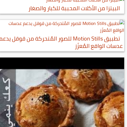
البيتزا من الأكلات المحببة للكبار والصغار
تطبيق Motion Stills للصور المُتحركة من قوقل يدعم
عدسات الواقع المُعزّز