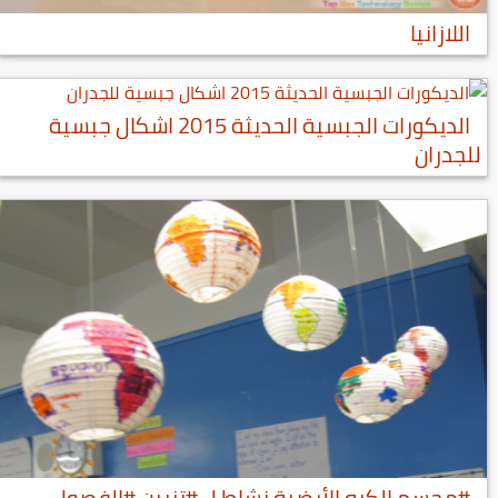
اللازانيا
الديكورات الجبسية الحديثة 2015 اشكال جبسية
للجدران
#مجسم الكره الأرضية نشاط ل #تزيين #الفصول