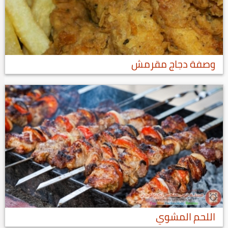
وصفة دجاج مقرمش
اللحم المشوي