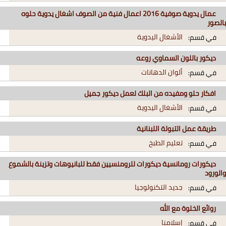
عمال يدوية صوفية 2016 اعمال فنية من الصوف اشغال يدوية حلوه
بالصور
الأشغال اليدوية
في قسم:
ديكور باللون السماوي روعه
ألوان الدهانات
في قسم:
افكار حلو ومفيده من البلك لعمل ديكور جميل
الأشغال اليدوية
في قسم:
طريقة عمل التبولة اللبنانية
تعليم الطبخ
في قسم:
ديكورات رومانسية ديكورات للرومنسيين فقط للبانيوهات وتزينة بالشموع
والورود
جديد التكنولوجيا
في قسم:
روائع الخلوة مع الله
إسلامنا
في قسم: