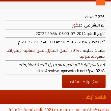
views
2٬226
ديكور
تم النشر في:
تاريخ النشر: 2014-07-20T22:29:54+03:00
آخر تعديل:
2014-07-20T22:29:54+03:00
At 10:29 م
كلمات دلالية:
،
,
2014
,
أجمل
,
المنازل
,
تجنن
,
تلقائية
,
ديكورات
,
مسودة
,
منزليه
قم بنسخ الرابط المختصر أدناه من زر النسخ لمشاركته:
https://review.topmaxtech.net/?p=18278
نسخ الرابط المختصر
شاهد أيضا ..
صور ديكورات مجالس عربيه يمنيه 2021 بألوان فخمة وأقمشة