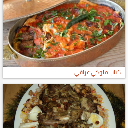
كباب ملوكي عراقي