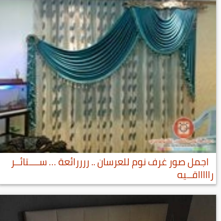
اجمل صور غرف نوم للعرسان .. ررررائعة … ســــتائــر
راااااقــيه