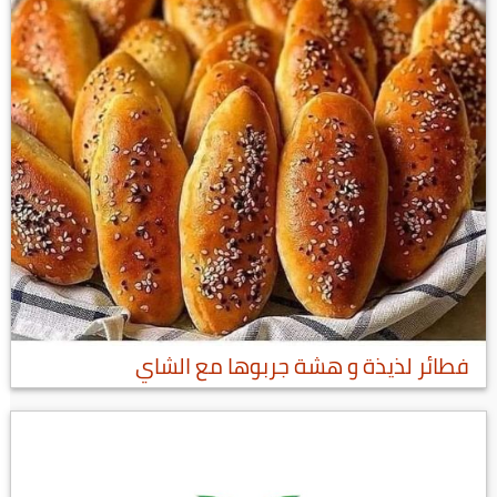
فطائر لذيذة و هشة جربوها مع الشاي