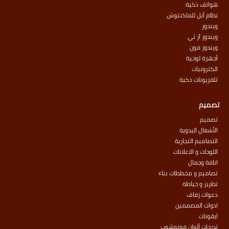
هواتف ذكية
نظام أبل للماكنتوش
ويندوز
ويندوز آر تي
ويندوز فون
أجهزة لوحية
الكترونيات
تلفزيونات ذكية
تصميم
تصميم
الأشغال اليدوية
التصاميم التجارية
اللوحات و الاعلانات
اناقة وجمال
تصاميم و مخططات بناء
تطريز و خياطة
دعوات زفاف
ادوات المصممين
ايقونات
تدرجات ألوان فوتوشوب