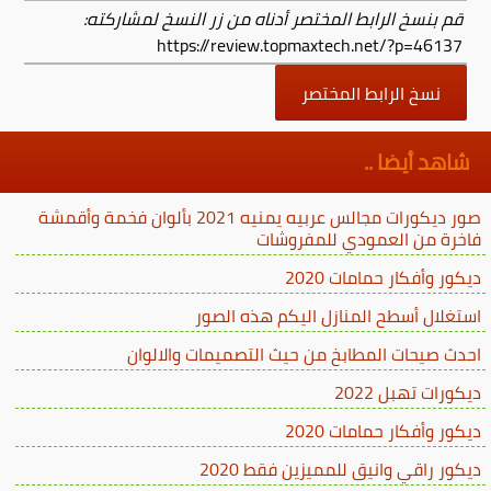
قم بنسخ الرابط المختصر أدناه من زر النسخ لمشاركته:
https://review.topmaxtech.net/?p=46137
نسخ الرابط المختصر
شاهد أيضا ..
صور ديكورات مجالس عربيه يمنيه 2021 بألوان فخمة وأقمشة
فاخرة من العمودي للمفروشات
ديكور وأفكار حمامات 2020
استغلال أسطح المنازل اليكم هذه الصور
احدث صيحات المطابخ من حيث التصميمات والالوان
ديكورات تهبل 2022
ديكور وأفكار حمامات 2020
ديكور راقي وانيق للمميزين فقط 2020