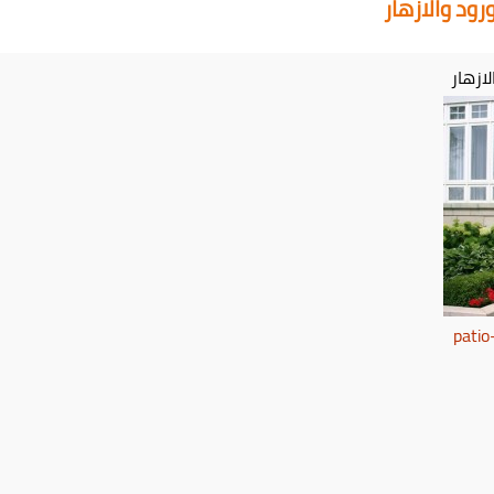
رود والازهار
لازهار