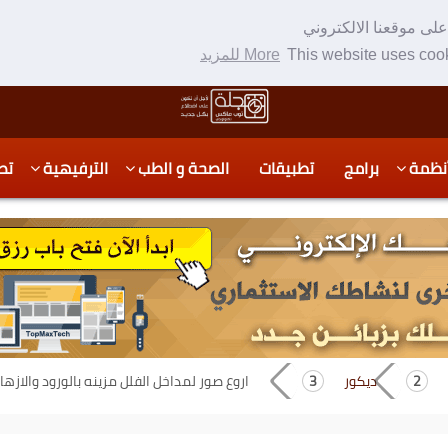
لى موقعنا الالكتروني
This website uses cook
More للمزيد
نظمة
برامج
تطبيقات
الصحة و الطب
الترفيهية
تص
ديكور
اروع صور لمداخل الفلل مزينه بالورود والازهار