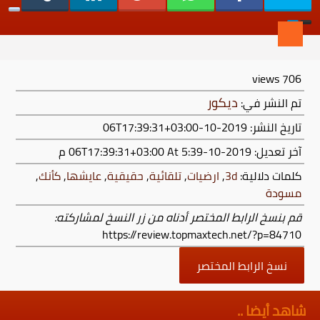
views
706
ديكور
تم النشر في:
تاريخ النشر: 2019-10-06T17:39:31+03:00
آخر تعديل:
2019-10-06T17:39:31+03:00
At 5:39 م
كلمات دلالية:
3d
,
ارضيات
,
تلقائية
,
حقيقية
,
عايشها
,
كأنك
,
مسودة
قم بنسخ الرابط المختصر أدناه من زر النسخ لمشاركته:
https://review.topmaxtech.net/?p=84710
نسخ الرابط المختصر
شاهد أيضا ..