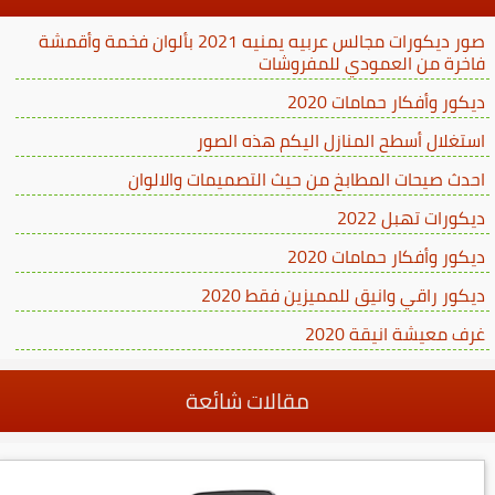
صور ديكورات مجالس عربيه يمنيه 2021 بألوان فخمة وأقمشة
فاخرة من العمودي للمفروشات
ديكور وأفكار حمامات 2020
استغلال أسطح المنازل اليكم هذه الصور
احدث صيحات المطابخ من حيث التصميمات والالوان
ديكورات تهبل 2022
ديكور وأفكار حمامات 2020
ديكور راقي وانيق للمميزين فقط 2020
غرف معيشة انيقة 2020
مقالات شائعة