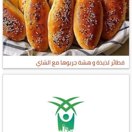
فطائر لذيذة و هشة جربوها مع الشاي